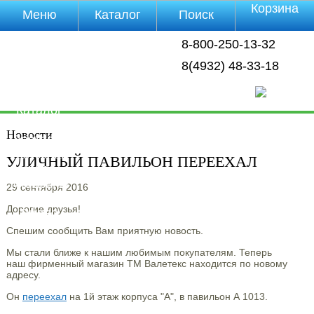
Корзина
Меню
Каталог
Поиск
Уцененные
8-800-250-13-32
товары
О компании
8(4932) 48-33-18
Контакты
Прайс-лист
Каталог
Оплата
Новости
Доставка
Полезная
УЛИЧНЫЙ ПАВИЛЬОН ПЕРЕЕХАЛ
инфа
Магазины
29 сентября 2016
Отзывы
Дорогие друзья!
Видео
Спешим сообщить Вам приятную новость.
Мы стали ближе к нашим любимым покупателям. Теперь
наш фирменный магазин ТМ Валетекс находится по новому
адресу.
Он
переехал
на 1й этаж корпуса "А", в павильон А 1013.