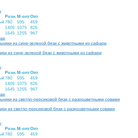
ы
Розн.
М-опт
Опт
ый
780
595
459
1405
1075
826
1645
1255
967
вар
ки из сине-зеленой бязи с животными из сафари
ы
Розн.
М-опт
Опт
ый
780
595
459
1405
1075
826
1645
1255
967
вар
ки из светло-персиковой бязи с разноцветными совами
ы
Розн.
М-опт
Опт
ый
780
595
459