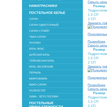
Скрыть цен
НАМАТРАСНИКИ
Раз­мер
Подростков
ПОСТЕЛЬНОЕ БЕЛЬЕ
1.5 СП
2 СП
САТИН
Заказать то
САТИН ОДНОТОННЫЙ
САТИН-СТРАЙП
Пододеяльни
ТВИЛ-САТИН
Подробнее
ПОПЛИН
Скрыть цен
БЯЗЬ ЛЮКС
Раз­мер
Подростков
ШУЙСКАЯ БЯЗЬ
1.5 СП
ТЕЙКОВСКАЯ БЯЗЬ
2 СП
Заказать то
БЯЗЬ ЭКСКЛЮЗИВ
ПЕРКАЛЬ
Пододеяльни
МИКРОФИБРА
МАКО-САТИН
Подробнее
Скрыть цен
ПОЛИЭСТЕР
Раз­мер
ЗИМА - ЛЕТО ПОПЛИН
Подростков
1.5 СП
ПОСТЕЛЬНЫЕ
2 СП
ПРИНАДЛЕЖНОСТИ