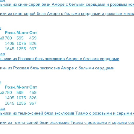
ики из сине-серой бязи Аморе с белыми сердцами и розовым ком
ы
Розн.
М-опт
Опт
ый
780
595
459
1405
1075
826
1645
1255
967
вар
ики из Розовая бязь эксклюзив Аморе с белыми сердцами
ы
Розн.
М-опт
Опт
ый
780
595
459
1405
1075
826
1645
1255
967
вар
ики из темно-синей бязи эксклюзив Тиамо с розовыми и серыми с