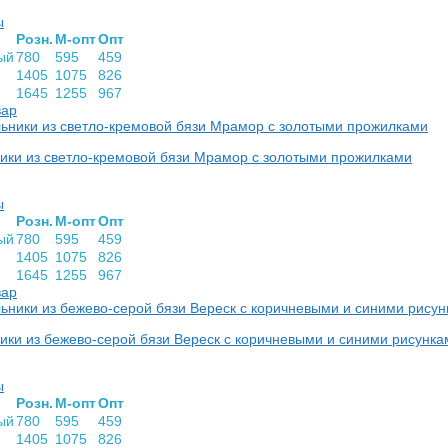
ы
Розн.
М-опт
Опт
ый
780
595
459
1405
1075
826
1645
1255
967
вар
ики из светло-кремовой бязи Мрамор с золотыми прожилками
ы
Розн.
М-опт
Опт
ый
780
595
459
1405
1075
826
1645
1255
967
вар
ки из бежево-серой бязи Вереск с коричневыми и синими рисунка
ы
Розн.
М-опт
Опт
ый
780
595
459
1405
1075
826