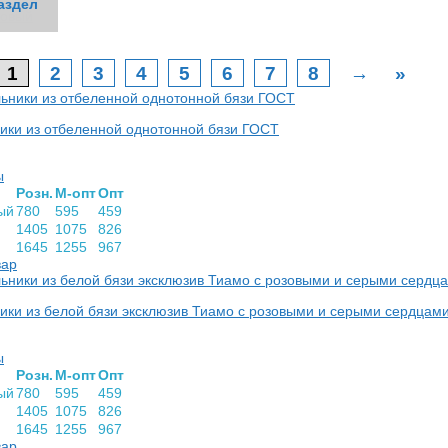
аздел
аздел
аздел
аздел
аздел
аздел
аздел
аздел
аздел
аздел
аздел
аздел
аздел
аздел
аздел
аздел
аздел
аздел
аздел
аздел
аздел
аздел
аздел
аздел
ковый
1
2
3
4
5
6
7
8
→
»
ики из отбеленной однотонной бязи ГОСТ
ы
Розн.
М-опт
Опт
ый
780
595
459
1405
1075
826
1645
1255
967
вар
ики из белой бязи эксклюзив Тиамо с розовыми и серыми сердцам
ы
Розн.
М-опт
Опт
ый
780
595
459
1405
1075
826
1645
1255
967
вар