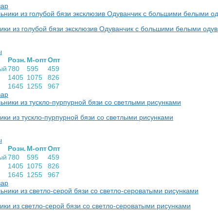
вар
ики из голубой бязи эксклюзив Одуванчик с большими белыми оду
ы
Розн.
М-опт
Опт
ый
780
595
459
1405
1075
826
1645
1255
967
вар
ки из тускло-пурпурной бязи со светлыми рисунками
ы
Розн.
М-опт
Опт
ый
780
595
459
1405
1075
826
1645
1255
967
вар
ки из светло-серой бязи со светло-сероватыми рисунками