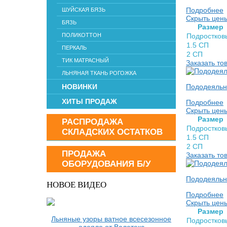
Подробнее
ШУЙСКАЯ БЯЗЬ
Скрыть цен
БЯЗЬ
Раз­мер
ПОЛИКОТТОН
Подростков
1.5 СП
ПЕРКАЛЬ
2 СП
ТИК МАТРАСНЫЙ
Заказать то
ЛЬНЯНАЯ ТКАНЬ РОГОЖКА
НОВИНКИ
Пододеяльни
ХИТЫ ПРОДАЖ
Подробнее
Скрыть цен
Раз­мер
РАСПРОДАЖА
Подростков
СКЛАДСКИХ ОСТАТКОВ
1.5 СП
2 СП
ПРОДАЖА
Заказать то
ОБОРУДОВАНИЯ Б/У
Пододеяльни
НОВОЕ ВИДЕО
Подробнее
Скрыть цен
Раз­мер
Льняные узоры ватное всесезонное
Подростков