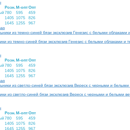
ы
Розн.
М-опт
Опт
ый
780
595
459
1405
1075
826
1645
1255
967
вар
ки из темно-синей бязи эксклюзив Генезис с белыми облаками и
ы
Розн.
М-опт
Опт
ый
780
595
459
1405
1075
826
1645
1255
967
вар
ки из светло-синей бязи эксклюзив Вереск с черными и белыми в
ы
Розн.
М-опт
Опт
ый
780
595
459
1405
1075
826
1645
1255
967