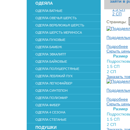
Размер
зайти в р
зайти в р
зайти в р
зайти в р
зайти в р
зайти в р
зайти в р
зайти в р
зайти в р
зайти в р
зайти в р
зайти в р
зайти в р
зайти в р
зайти в р
зайти в р
зайти в р
зайти в р
зайти в р
зайти в р
зайти в р
зайти в р
зайти в р
зайти в р
ОДЕЯЛА
Подрост
1.5 СП
ОДЕЯЛА ВАТНЫЕ
2 СП
ОДЕЯЛА ОВЕЧЬЯ ШЕРСТЬ
Страницы:
ОДЕЯЛА ВЕРБЛЮЖЬЯ ШЕРСТЬ
ОДЕЯЛА ШЕРСТЬ МЕРИНОСА
Пододеяльн
ОДЕЯЛА ПУХОВЫЕ
Подробнее
ОДЕЯЛА БАМБУК
Скрыть цен
ОДЕЯЛА ЭВКАЛИПТ
Раз­мер
Подростков
ОДЕЯЛА БАЙКОВЫЕ
1.5 СП
ОДЕЯЛА ПОЛУШЕРСТЯНЫЕ
2 СП
ОДЕЯЛА ЛЕБЯЖИЙ ПУХ
Заказать то
ОДЕЯЛА ЛЕГКОФАЙБЕР
Пододеяльн
ОДЕЯЛА СИНТЕПОН
ОДЕЯЛА ПОЛИЭФИР
Подробнее
Скрыть цен
ОДЕЯЛА ФИБЕР
Раз­мер
ОДЕЯЛА 4 СЕЗОНА
Подростков
1.5 СП
ОДЕЯЛА СТЕГАНЫЕ
2 СП
ПОДУШКИ
Заказать то