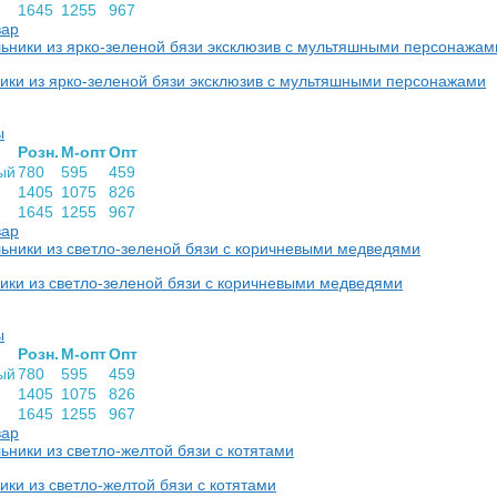
1645
1255
967
вар
ики из ярко-зеленой бязи эксклюзив с мультяшными персонажами
ы
Розн.
М-опт
Опт
ый
780
595
459
1405
1075
826
1645
1255
967
вар
ики из светло-зеленой бязи с коричневыми медведями
ы
Розн.
М-опт
Опт
ый
780
595
459
1405
1075
826
1645
1255
967
вар
ки из светло-желтой бязи с котятами