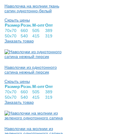
Наволочка на молнии ткань
сатин однотонно-белый
Скрыть цены
Раз­мер
Розн.
М-опт
Опт
70х70
660
505
389
50х70
540
415
319
Заказать товар
Наволочки из однотонного
сатина нежный персик
Скрыть цены
Раз­мер
Розн.
М-опт
Опт
70х70
660
505
389
50х70
540
415
319
Заказать товар
Наволочки на молнии из
зеленого однотонного сатина