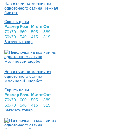
Наволочки на молнии из
однотонного сатина Нежная
бирюза
Скрыть цены
Раз­мер
Розн.
М-опт
Опт
70х70
660
505
389
50х70
540
415
319
Заказать товар
Наволочки на молнии из
однотонного сатина
Малиновый щербет
Скрыть цены
Раз­мер
Розн.
М-опт
Опт
70х70
660
505
389
50х70
540
415
319
Заказать товар