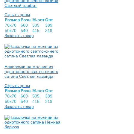
однотонного серого сатина
Светлый графит
Скрыть цены
Раз­мер
Розн.
М-опт
Опт
70х70
660
505
389
50х70
540
415
319
Заказать товар
Наволочки на молнии из
однотонного светло-синего
сатина Светлая лаванда
Скрыть цены
Раз­мер
Розн.
М-опт
Опт
70х70
660
505
389
50х70
540
415
319
Заказать товар