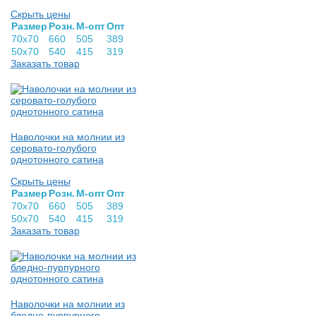
Скрыть цены
Раз­мер
Розн.
М-опт
Опт
70х70
660
505
389
50х70
540
415
319
Заказать товар
Наволочки на молнии из
серовато-голубого
однотонного сатина
Скрыть цены
Раз­мер
Розн.
М-опт
Опт
70х70
660
505
389
50х70
540
415
319
Заказать товар
Наволочки на молнии из
бледно-пурпурного