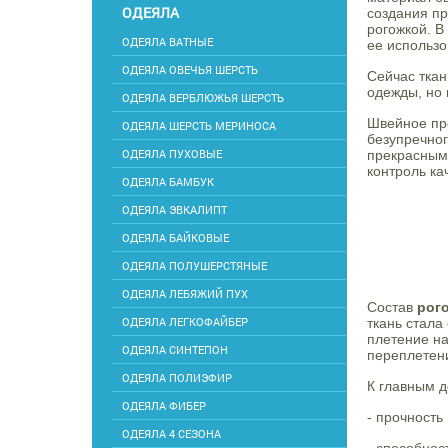
ОДЕЯЛА
создания пр
рогожкой. В
ОДЕЯЛА ВАТНЫЕ
ее использо
ОДЕЯЛА ОВЕЧЬЯ ШЕРСТЬ
Сейчас тка
одежды, но 
ОДЕЯЛА ВЕРБЛЮЖЬЯ ШЕРСТЬ
Швейное пре
ОДЕЯЛА ШЕРСТЬ МЕРИНОСА
безупречног
ОДЕЯЛА ПУХОВЫЕ
прекрасным
контроль ка
ОДЕЯЛА БАМБУК
ОДЕЯЛА ЭВКАЛИПТ
ОДЕЯЛА БАЙКОВЫЕ
ОДЕЯЛА ПОЛУШЕРСТЯНЫЕ
ОДЕЯЛА ЛЕБЯЖИЙ ПУХ
Состав
рог
ОДЕЯЛА ЛЕГКОФАЙБЕР
ткань стала
плетение на
ОДЕЯЛА СИНТЕПОН
переплетен
ОДЕЯЛА ПОЛИЭФИР
К главным 
ОДЕЯЛА ФИБЕР
- прочность
ОДЕЯЛА 4 СЕЗОНА