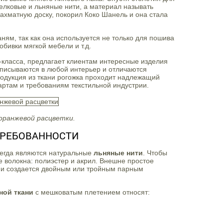
елковые и льняные нити, а материал называть
ахматную доску, покорил Коко Шанель и она стала
ям, так как она используется не только для пошива
обивки мягкой мебели и т.д.
класса, предлагает клиентам интересные изделия
вписываются в любой интерьер и отличаются
одукция из ткани рогожка проходит надлежащий
артам и требованиям текстильной индустрии.
-оранжевой расцветки.
ТРЕБОВАННОСТИ
сегда являются натуральные
льняные нити
. Чтобы
е волокна: полиэстер и акрил. Внешне простое
ани создается двойным или тройным парным
ной ткани
с мешковатым плетением относят: