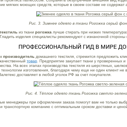
или пройтись пылесосом. Сохранить безупречный внешний вид изд
ие мягких моющих средств, которые в своем составе не содержат
Рис. 3. Зимнее одеяло в ткани Рогожка серый фо
текстиль
из ткани
рогожка
лучше стирать при низких температура
Гладить изделия специалисты рекомендуют с изнаночной стороны 
ПРОФЕССИОНАЛЬНЫЙ ГИД В МИРЕ Д
ак
производитель
домашнего текстиля, стремится предложить кл
 качественный
товар
. Предприятие закупает ткани у проверенных 
чества. На всех этапах производства текстиля из шерстяных, шелк
технологии изготовления, благодаря чему еще ни один клиент не в
алетекс доставляет в любой уголок РФ за счет покупателя.
Рис. 4. Тёплое одеяло ткань Рогожка светло-зелен
ые менеджеры при оформлении заказа помогут вам не только выбр
 и транспортную компанию с оптимальным сроком доставки и ценой