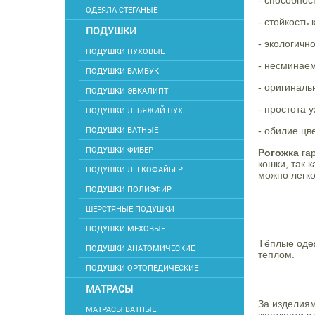
- способнос
ОДЕЯЛА СТЕГАНЫЕ
- стойкость 
ПОДУШКИ
- экологично
ПОДУШКИ ПУХОВЫЕ
- несминаем
ПОДУШКИ БАМБУК
- оригиналь
ПОДУШКИ ЭВКАЛИПТ
- простота у
ПОДУШКИ ЛЕБЯЖИЙ ПУХ
ПОДУШКИ ВАТНЫЕ
- обилие цв
ПОДУШКИ ФИБЕР
Рогожка
гар
кошки, так 
ПОДУШКИ ЛЕГКОФАЙБЕР
можно легко
ПОДУШКИ ПОЛИЭФИР
ШЕРСТЯНЫЕ ПОДУШКИ
ПОДУШКИ МЕХОВЫЕ
Тёплые одея
ПОДУШКИ АНАТОМИЧЕСКИЕ
теплом.
ПОДУШКИ ОРТОПЕДИЧЕСКИЕ
МАТРАСЫ
За изделиям
МАТРАСЫ ВАТНЫЕ