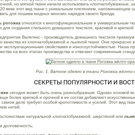
очной, но мягкой ткани начали использовать хлопчатобумажные, ш
 20 веке этот вид ткани с уникальным плетением, напоминающим ш
вать для пошива модных женских нарядов своего бренда.
нь
рогожка
относится к многофункциональным и универсальным ткан
и для создания стильного домашнего текстиля, красивой и крепкой 
дприятие Валетекс - производитель домашнего текстиля премиум-
о качества из хлопчатобумажной и льняной ткани. Они прекрасно 
и эксплуатационными свойствами и износоустойчивостью. Наша пр
чества на всех этапах производства и отвечает современным станд
Рис. 1. Ватное одеяло в ткани Рогожка жёлто
СЕКРЕТЫ ПОПУЛЯРНОСТИ И ВОС
ожки
сегодня может быть очень разнообразным. Однако основой в
 еще более крепкой и прочной в ее состав добавляют искусственны
 самом деле требует особой кропотливости и усилий. Этот вид тк
ием нитей.
достоинствам натуральной хлопчатобумажной, шерстяной или
льня
 и долговечность;