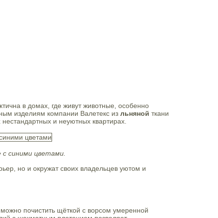
тична в домах, где живут животные, особенно
енным изделиям компании Валетекс из
льняной
ткани
 нестандартных и неуютных квартирах.
е с синими цветами.
ьер, но и окружат своих владельцев уютом и
х можно почистить щёткой с ворсом умеренной