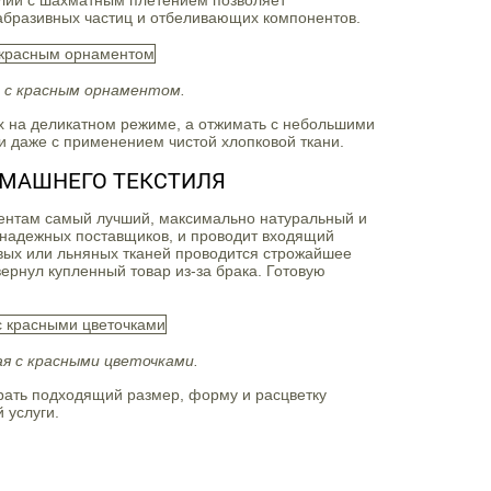
елий с шахматным плетением позволяет
 абразивных частиц и отбеливающих компонентов.
н с красным орнаментом.
х на деликатном режиме, а отжимать с небольшими
и даже с применением чистой хлопковой ткани.
ОМАШНЕГО ТЕКСТИЛЯ
иентам самый лучший, максимально натуральный и
и надежных поставщиков, и проводит входящий
овых или льняных тканей проводится строжайшее
ернул купленный товар из-за брака. Готовую
ая с красными цветочками.
ать подходящий размер, форму и расцветку
 услуги.