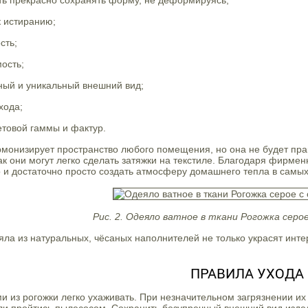
ть прекрасно сохранять форму, не деформируясь;
к истиранию;
сть;
ость;
ный и уникальный внешний вид;
хода;
етовой гаммы и фактур.
монизирует пространство любого помещения, но она не будет прак
как они могут легко сделать затяжки на текстиле. Благодаря фирм
 и достаточно просто создать атмосферу домашнего тепла в самых
Рис. 2. Одеяло ватное в ткани Рогожка серо
ла из натуральных, чёсаных наполнителей не только украсят интер
ПРАВИЛА УХОДА
и из рогожки легко ухаживать. При незначительном загрязнении и