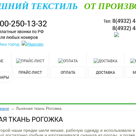
ШНИЙ ТЕКСТИЛЬ
ОТ ПРОИЗВ
8(4932) 4
800-250-13-32
Тел:
8(4932) 4
платные звонки по РФ
ля любых номеров
Ваш город:
Иваново
ПРАЙС-ЛИСТ
ОПЛАТА
ДОСТАВКА
М
ВАРЫ
кани
→
Льняная ткань Рогожка
АЯ ТКАНЬ РОГОЖКА
оторой наши предки шили мешки, рабочую одежду и использовали в
л достаточно грубым и изготавливался сначала из рогозы, а позже