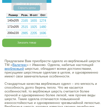
зайти в раздел
Скрыть цены
Раз­мер
Розн.
М-опт
Опт
140х205
2165
1655
1274
172х205
2515
1925
1480
200х220
2885
2205
1696
Заказать товар
Предлагаем Вам приобрести одеяло из верблюжьей шерсти
ТМ «
Валетекс
» г. Иваново. Одеяла, набитые настоящей
верблюжьей
шерстью, обладают всеми достоинствами,
присущими шерстяным одеялам в целом, и одновременно
имеют свои замечательные особенности.
Стандартные качества верблюжьих одеял – это мягкость и
способность долго беречь тепло. Что же касается
особенностей, то верблюжья шерсть считается более
прочной и одновременно более легкой, чем прочие виды
шерсти. Такие одеяла отличаются повышенной
износостойкостью и одновременно чрезвычайной легкостью.
Верблюжья шерсть издавна известна своими лечебными