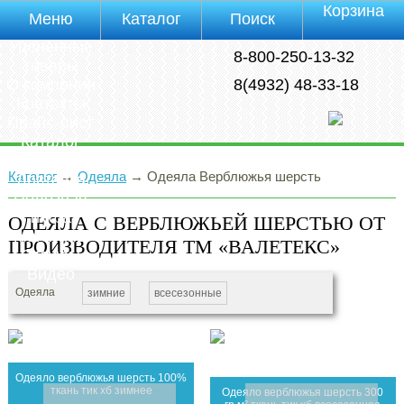
Корзина
Меню
Каталог
Поиск
Уцененные
8-800-250-13-32
товары
О компании
8(4932) 48-33-18
Контакты
Прайс-лист
Каталог
Оплата
Каталог
→
Одеяла
→
Одеяла Верблюжья шерсть
Доставка
Полезная
инфа
ОДЕЯЛА С ВЕРБЛЮЖЬЕЙ ШЕРСТЬЮ ОТ
Магазины
ПРОИЗВОДИТЕЛЯ ТМ «ВАЛЕТЕКС»
Отзывы
Видео
Одеяла
зимние
всесезонные
Одеяло верблюжья шерсть 100%
ткань тик хб зимнее
Одеяло верблюжья шерсть 300