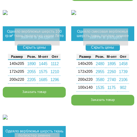
Одеяло верблюжья шерсть 100
Одеяло смесовая верблюжья
гр.м² ткань полиэстер серия Лето
шерсть ткань поплекс зимнее
зайти в раздел
зайти в раздел
Скрыть цены
Скрыть цены
Раз­мер
Розн.
М-опт
Опт
Раз­мер
Розн.
М-опт
Опт
140х205
1890
1445
1112
140х205
2480
1895
1458
172х205
2055
1575
1210
172х205
2955
2260
1739
200х220
2205
1685
1296
200х220
3580
2740
2106
100х140
1535
1175
902
Заказать товар
Заказать товар
Одеяло верблюжья шерсть ткань
полиэстер зимнее