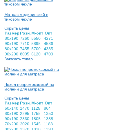
Матрас медицинский в
тиковом чехле
Скрыть цены
Раз­мер
Розн.
М-опт
Опт
80х190
7260
5550
4271
90х190
7710
5895
4536
80х200
7455
5700
4385
90х200
8005
6120
4709
Заказать товар
Чехол непромокаемый на
молнии для матраса
Скрыть цены
Раз­мер
Розн.
М-опт
Опт
60х140
1470
1125
864
80х190
2295
1755
1350
90х190
2360
1805
1388
70х200
2020
1545
1188
80х200
2370
1810
1393