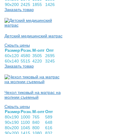
90х200
2425
1855
1426
Заказать товар
Детский медицинский матрас
Скрыть цены
Раз­мер
Розн.
М-опт
Опт
60х120
4580
3505
2695
60х140
5515
4220
3245
Заказать товар
Чехол тиковый на матрас на
молнии съемный
Скрыть цены
Раз­мер
Розн.
М-опт
Опт
80х190
1000
765
589
90х190
1100
840
648
80х200
1045
800
616
90х200
1415
1080
832