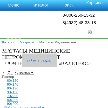
Корзина
Меню
Каталог
Поиск
Уцененные
8-800-250-13-32
товары
О компании
8(4932) 48-33-18
Контакты
Прайс-лист
Каталог
Каталог
→
Матрасы
→
Матрасы Медицинские
Оплата
Доставка
МАТРАСЫ МЕДИЦИНСКИЕ
Полезная
НЕПРОМОКАЕМЫЕ ОТ
инфа
зайти в раздел
зайти в раздел
зайти в раздел
зайти в раздел
ПРОИЗВОДИТЕЛЯ ТМ «ВАЛЕТЕКС»
Магазины
Отзывы
Видео
Размер
60х120
60х140
80х190
90х190
70х200
80х200
90х200