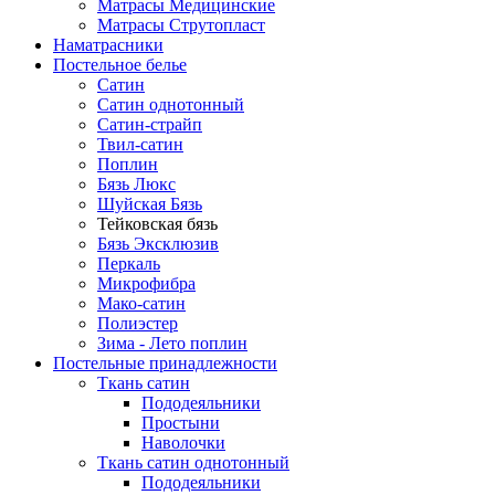
Матрасы Медицинские
Матрасы Струтопласт
Наматрасники
Постельное белье
Сатин
Сатин однотонный
Сатин-страйп
Твил-сатин
Поплин
Бязь Люкс
Шуйская Бязь
Тейковская бязь
Бязь Эксклюзив
Перкаль
Микрофибра
Мако-сатин
Полиэстер
Зима - Лето поплин
Постельные принадлежности
Ткань сатин
Пододеяльники
Простыни
Наволочки
Ткань сатин однотонный
Пододеяльники