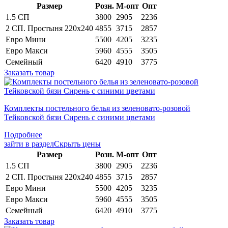
Раз­мер
Розн.
М-опт
Опт
1.5 СП
3800
2905
2236
2 СП. Простыня 220х240
4855
3715
2857
Евро Мини
5500
4205
3235
Евро Макси
5960
4555
3505
Семейный
6420
4910
3775
Заказать товар
Комплекты постельного белья из зеленовато-розовой
Тейковской бязи Сирень с синими цветами
Подробнее
зайти в раздел
Скрыть цены
Раз­мер
Розн.
М-опт
Опт
1.5 СП
3800
2905
2236
2 СП. Простыня 220х240
4855
3715
2857
Евро Мини
5500
4205
3235
Евро Макси
5960
4555
3505
Семейный
6420
4910
3775
Заказать товар