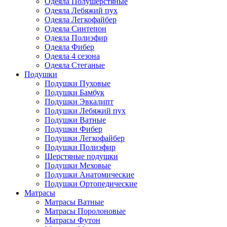
Одеяла Полушерстяные
Одеяла Лебяжий пух
Одеяла Легкофайбер
Одеяла Синтепон
Одеяла Полиэфир
Одеяла Фибер
Одеяла 4 сезона
Одеяла Стеганые
Подушки
Подушки Пуховые
Подушки Бамбук
Подушки Эвкалипт
Подушки Лебяжий пух
Подушки Ватные
Подушки Фибер
Подушки Легкофайбер
Подушки Полиэфир
Шерстяные подушки
Подушки Меховые
Подушки Анатомические
Подушки Ортопедические
Матрасы
Матрасы Ватные
Матрасы Поролоновые
Матрасы Футон