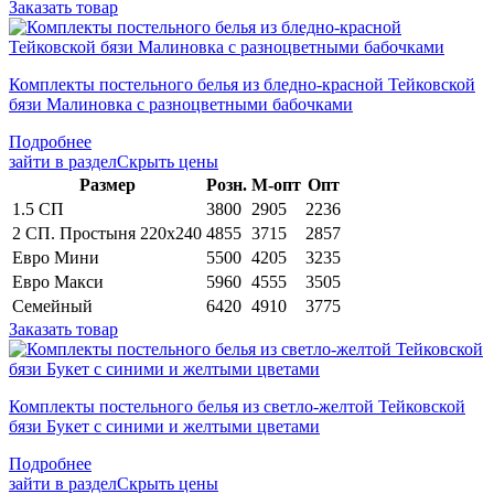
Заказать товар
Комплекты постельного белья из бледно-красной Тейковской
бязи Малиновка с разноцветными бабочками
Подробнее
зайти в раздел
Скрыть цены
Раз­мер
Розн.
М-опт
Опт
1.5 СП
3800
2905
2236
2 СП. Простыня 220х240
4855
3715
2857
Евро Мини
5500
4205
3235
Евро Макси
5960
4555
3505
Семейный
6420
4910
3775
Заказать товар
Комплекты постельного белья из светло-желтой Тейковской
бязи Букет с синими и желтыми цветами
Подробнее
зайти в раздел
Скрыть цены