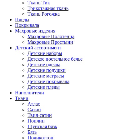
Ткань Тик
Трикотажная ткань
Ткань Рогожка
Пледы
Покрывала
Махровые изделия
Махровые Полотенца
Махровые Простыни
Детский ассортимент
Детские наборы
Детское постельное белье
Детские одеяла
Детские подушки
Детские матрасы
Детские покрывала
Детские пледы
Наполнители
Ткани
Атлас
Сатин
Твил-сатин
Поплин
Шуйская бязь
Бязь
Поликоттон