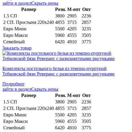
зайти в раздел
Скрыть цены
Раз­мер
Розн.
М-опт
Опт
1.5 СП
3800
2905
2236
2 СП. Простыня 220х240
4855
3715
2857
Евро Мини
5500
4205
3235
Евро Макси
5960
4555
3505
Семейный
6420
4910
3775
Заказать товар
Комплекты постельного белья из темпно-пурпуной
Тейковской бязи Реверанс с разноцветными рисунками
Подробнее
зайти в раздел
Скрыть цены
Раз­мер
Розн.
М-опт
Опт
1.5 СП
3800
2905
2236
2 СП. Простыня 220х240
4855
3715
2857
Евро Мини
5500
4205
3235
Евро Макси
5960
4555
3505
Семейный
6420
4910
3775