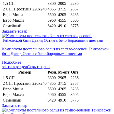
1.5 СП
3800
2905
2236
2 СП. Простыня 220х240
4855
3715
2857
Евро Мини
5500
4205
3235
Евро Макси
5960
4555
3505
Семейный
6420
4910
3775
Заказать товар
Комплекты постельного белья из светло-розовой Тейковской
бязи Дэвид Остин с бело-бордовыми цветами
Подробнее
зайти в раздел
Скрыть цены
Раз­мер
Розн.
М-опт
Опт
1.5 СП
3800
2905
2236
2 СП. Простыня 220х240
4855
3715
2857
Евро Мини
5500
4205
3235
Евро Макси
5960
4555
3505
Семейный
6420
4910
3775
Заказать товар