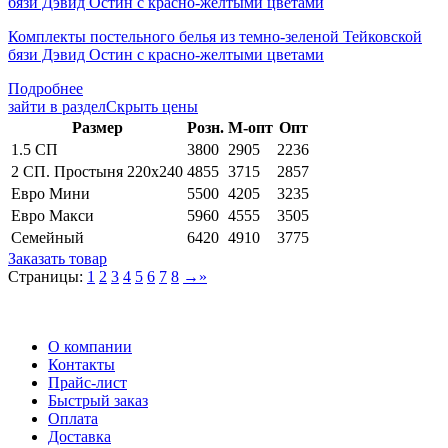
Комплекты постельного белья из темно-зеленой Тейковской
бязи Дэвид Остин с красно-желтыми цветами
Подробнее
зайти в раздел
Скрыть цены
Раз­мер
Розн.
М-опт
Опт
1.5 СП
3800
2905
2236
2 СП. Простыня 220х240
4855
3715
2857
Евро Мини
5500
4205
3235
Евро Макси
5960
4555
3505
Семейный
6420
4910
3775
Заказать товар
Страницы:
1
2
3
4
5
6
7
8
→
»
О компании
Контакты
Прайс-лист
Быстрый заказ
Оплата
Доставка