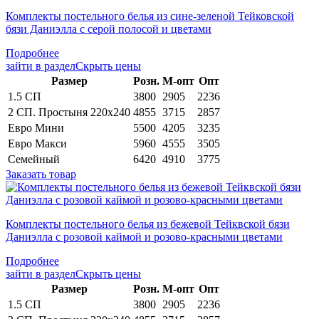
Комплекты постельного белья из сине-зеленой Тейковской
бязи Даниэлла с серой полосой и цветами
Подробнее
зайти в раздел
Скрыть цены
Раз­мер
Розн.
М-опт
Опт
1.5 СП
3800
2905
2236
2 СП. Простыня 220х240
4855
3715
2857
Евро Мини
5500
4205
3235
Евро Макси
5960
4555
3505
Семейный
6420
4910
3775
Заказать товар
Комплекты постельного белья из бежевой Тейквской бязи
Даниэлла с розовой каймой и розово-красными цветами
Подробнее
зайти в раздел
Скрыть цены
Раз­мер
Розн.
М-опт
Опт
1.5 СП
3800
2905
2236