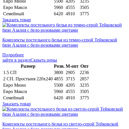
Евро Мини
5500
4205
3235
Евро Макси
5960
4555
3505
Семейный
6420
4910
3775
Заказать товар
Комплекты постельного белья из темно-серой Тейковской
бязи Азалия с бело-розовыми цветами
Подробнее
зайти в раздел
Скрыть цены
Раз­мер
Розн.
М-опт
Опт
1.5 СП
3800
2905
2236
2 СП. Простыня 220х240
4855
3715
2857
Евро Мини
5500
4205
3235
Евро Макси
5960
4555
3505
Семейный
6420
4910
3775
Заказать товар
Комплекты постельного белья из светло-серой Тейковской