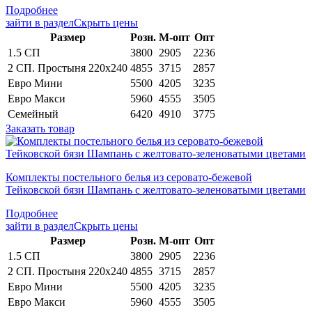
Подробнее
зайти в раздел
Скрыть цены
Раз­мер
Розн.
М-опт
Опт
1.5 СП
3800
2905
2236
2 СП. Простыня 220х240
4855
3715
2857
Евро Мини
5500
4205
3235
Евро Макси
5960
4555
3505
Семейный
6420
4910
3775
Заказать товар
Комплекты постельного белья из серовато-бежевой
Тейковской бязи Шампань с желтовато-зеленоватыми цветами
Подробнее
зайти в раздел
Скрыть цены
Раз­мер
Розн.
М-опт
Опт
1.5 СП
3800
2905
2236
2 СП. Простыня 220х240
4855
3715
2857
Евро Мини
5500
4205
3235
Евро Макси
5960
4555
3505