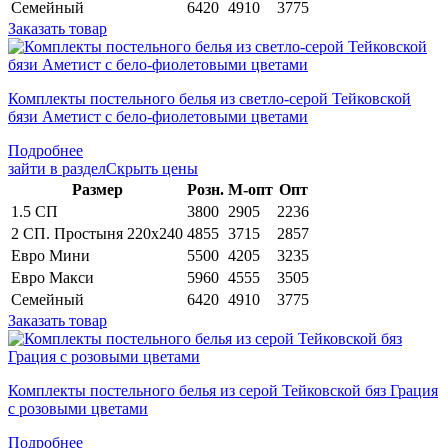
Семейный
6420
4910
3775
Заказать товар
Комплекты постельного белья из светло-серой Тейковской
бязи Аметист с бело-фиолетовыми цветами
Подробнее
зайти в раздел
Скрыть цены
Раз­мер
Розн.
М-опт
Опт
1.5 СП
3800
2905
2236
2 СП. Простыня 220х240
4855
3715
2857
Евро Мини
5500
4205
3235
Евро Макси
5960
4555
3505
Семейный
6420
4910
3775
Заказать товар
Комплекты постельного белья из серой Тейковской бяз Грация
с розовыми цветами
Подробнее