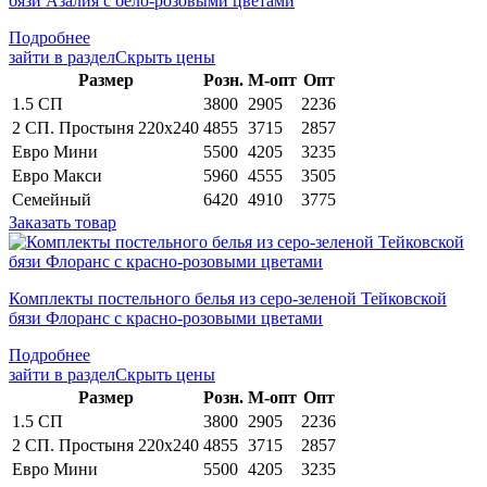
бязи Азалия с бело-розовыми цветами
Подробнее
зайти в раздел
Скрыть цены
Раз­мер
Розн.
М-опт
Опт
1.5 СП
3800
2905
2236
2 СП. Простыня 220х240
4855
3715
2857
Евро Мини
5500
4205
3235
Евро Макси
5960
4555
3505
Семейный
6420
4910
3775
Заказать товар
Комплекты постельного белья из серо-зеленой Тейковской
бязи Флоранс с красно-розовыми цветами
Подробнее
зайти в раздел
Скрыть цены
Раз­мер
Розн.
М-опт
Опт
1.5 СП
3800
2905
2236
2 СП. Простыня 220х240
4855
3715
2857
Евро Мини
5500
4205
3235