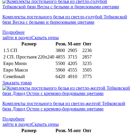
Комплекты постельного белья из светло-голубой Тейковской
бязи Весна с белыми и бирюзовыми цветами
Подробнее
зайти в раздел
Скрыть цены
Раз­мер
Розн.
М-опт
Опт
1.5 СП
3800
2905
2236
2 СП. Простыня 220х240
4855
3715
2857
Евро Мини
5500
4205
3235
Евро Макси
5960
4555
3505
Семейный
6420
4910
3775
Заказать товар
Комплекты постельного белья из светло-желтой Тейковской
бязи Дэвид Остин с кремово-бордовыми цветами
Подробнее
зайти в раздел
Скрыть цены
Раз­мер
Розн.
М-опт
Опт