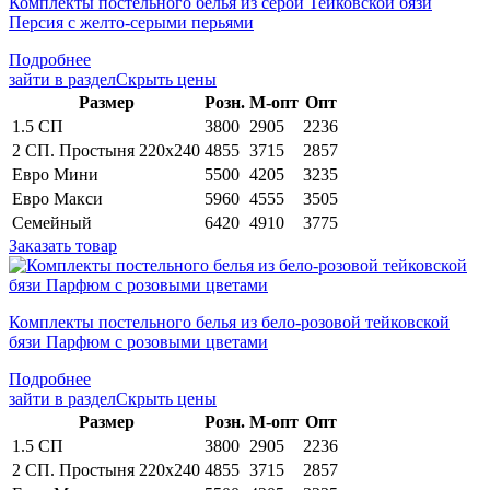
Комплекты постельного белья из серой Тейковской бязи
Персия с желто-серыми перьями
Подробнее
зайти в раздел
Скрыть цены
Раз­мер
Розн.
М-опт
Опт
1.5 СП
3800
2905
2236
2 СП. Простыня 220х240
4855
3715
2857
Евро Мини
5500
4205
3235
Евро Макси
5960
4555
3505
Семейный
6420
4910
3775
Заказать товар
Комплекты постельного белья из бело-розовой тейковской
бязи Парфюм с розовыми цветами
Подробнее
зайти в раздел
Скрыть цены
Раз­мер
Розн.
М-опт
Опт
1.5 СП
3800
2905
2236
2 СП. Простыня 220х240
4855
3715
2857