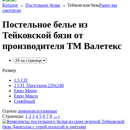
Каталог
→
Постельное белье
→
Тейковская бязь
Ранее вы
смотрели
Постельное белье из
Тейковской бязи от
производителя ТМ Валетекс
Размер
1.5 СП
2 СП. Простыня 220х240
Евро Мини
Евро Макси
Семейный
Одеяла
зимние
всесезонные
Страницы:
1
2
3
4
5
6
7
8
→
»