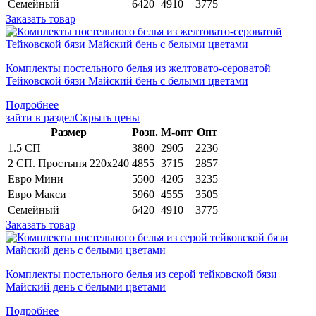
Семейный
6420
4910
3775
Заказать товар
Комплекты постельного белья из желтовато-сероватой
Тейковской бязи Майский бень с белыми цветами
Подробнее
зайти в раздел
Скрыть цены
Раз­мер
Розн.
М-опт
Опт
1.5 СП
3800
2905
2236
2 СП. Простыня 220х240
4855
3715
2857
Евро Мини
5500
4205
3235
Евро Макси
5960
4555
3505
Семейный
6420
4910
3775
Заказать товар
Комплекты постельного белья из серой тейковской бязи
Майский день с белыми цветами
Подробнее