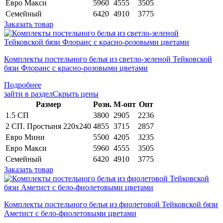
Евро Макси
5960
4555
3505
Семейный
6420
4910
3775
Заказать товар
Комплекты постельного белья из светло-зеленой Тейковской
бязи Флоранс с красно-розовыми цветами
Подробнее
зайти в раздел
Скрыть цены
Раз­мер
Розн.
М-опт
Опт
1.5 СП
3800
2905
2236
2 СП. Простыня 220х240
4855
3715
2857
Евро Мини
5500
4205
3235
Евро Макси
5960
4555
3505
Семейный
6420
4910
3775
Заказать товар
Комплекты постельного белья из фиолетовой Тейковской бязи
Аметист с бело-фиолетовыми цветами