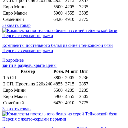
2 СП. Простыня 220х240
4855
3715
2857
Евро Мини
5500
4205
3235
Евро Макси
5960
4555
3505
Семейный
6420
4910
3775
Заказать товар
Комплекты постельного белья из синей тейковской бязи
Персия с серыми перьями
Подробнее
зайти в раздел
Скрыть цены
Раз­мер
Розн.
М-опт
Опт
1.5 СП
3800
2905
2236
2 СП. Простыня 220х240
4855
3715
2857
Евро Мини
5500
4205
3235
Евро Макси
5960
4555
3505
Семейный
6420
4910
3775
Заказать товар