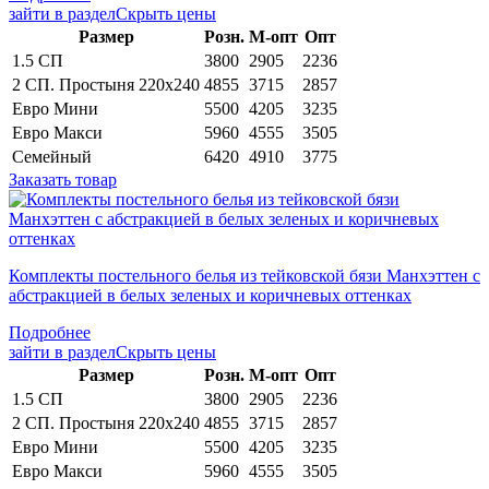
зайти в раздел
Скрыть цены
Раз­мер
Розн.
М-опт
Опт
1.5 СП
3800
2905
2236
2 СП. Простыня 220х240
4855
3715
2857
Евро Мини
5500
4205
3235
Евро Макси
5960
4555
3505
Семейный
6420
4910
3775
Заказать товар
Комплекты постельного белья из тейковской бязи Манхэттен с
абстракцией в белых зеленых и коричневых оттенках
Подробнее
зайти в раздел
Скрыть цены
Раз­мер
Розн.
М-опт
Опт
1.5 СП
3800
2905
2236
2 СП. Простыня 220х240
4855
3715
2857
Евро Мини
5500
4205
3235
Евро Макси
5960
4555
3505