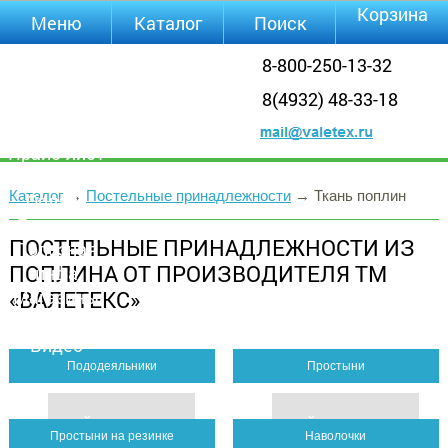
Корзина
Меню
Каталог
Поиск
Уцененные
8-800-250-13-32
товары
8(4932) 48-33-18
О компании
Контакты
Прайс-лист
Каталог
Каталог
→
Постельные принадлежности
→
Ткань поплин
Оплата
Доставка
ПОСТЕЛЬНЫЕ ПРИНАДЛЕЖНОСТИ ИЗ
Полезная
ПОПЛИНА ОТ ПРОИЗВОДИТЕЛЯ ТМ
инфа
«ВАЛЕТЕКС»
Магазины
Отзывы
Видео
Пододеяльники
Простыни
зайти в раздел
зайти в раздел
Простыни на резинке
Наволочки