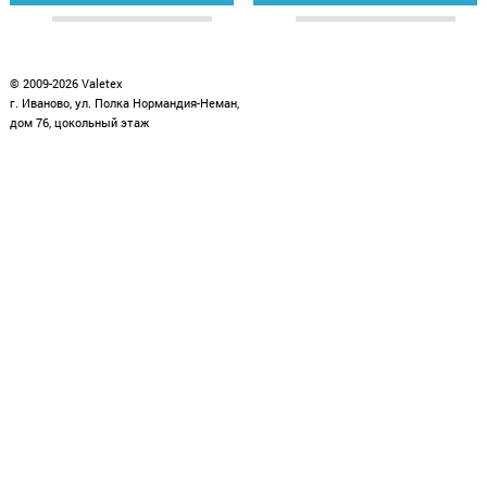
зайти в раздел
зайти в раздел
© 2009-2026 Valetex
г. Иваново, ул. Полка Нормандия-Неман,
дом 76, цокольный этаж