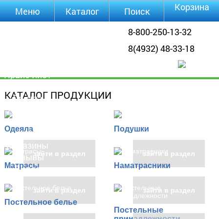
Корзина
Меню
Каталог
Поиск
Уцененные
8-800-250-13-32
товары
8(4932) 48-33-18
О компании
Контакты
Прайс-лист
Каталог
КАТАЛОГ ПРОДУКЦИИ
Оплата
Доставка
Полезная
Одеяла
Подушки
инфа
Магазины
зайти в раздел
зайти в раздел
Отзывы
Матрасы
Наматрасники
Видео
зайти в раздел
зайти в раздел
Постельное белье
Постельные
принадлежности