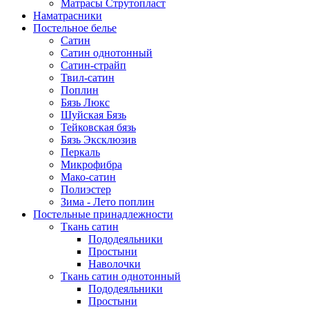
Матрасы Струтопласт
Наматрасники
Постельное белье
Сатин
Сатин однотонный
Сатин-страйп
Твил-сатин
Поплин
Бязь Люкс
Шуйская Бязь
Тейковская бязь
Бязь Эксклюзив
Перкаль
Микрофибра
Мако-сатин
Полиэстер
Зима - Лето поплин
Постельные принадлежности
Ткань сатин
Пододеяльники
Простыни
Наволочки
Ткань сатин однотонный
Пододеяльники
Простыни