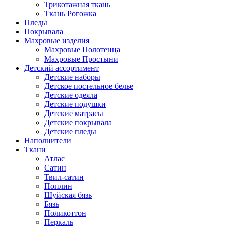
Трикотажная ткань
Ткань Рогожка
Пледы
Покрывала
Махровые изделия
Махровые Полотенца
Махровые Простыни
Детский ассортимент
Детские наборы
Детское постельное белье
Детские одеяла
Детские подушки
Детские матрасы
Детские покрывала
Детские пледы
Наполнители
Ткани
Атлас
Сатин
Твил-сатин
Поплин
Шуйская бязь
Бязь
Поликоттон
Перкаль