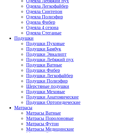
Одеяла Лебяжий пух
Одеяла Легкофайбер
Одеяла Синтепон
Одеяла Полиэфир
Одеяла Фибер
Одеяла 4 сезона
Одеяла Стеганые
Подушки
Подушки Пуховые
Подушки Бамбук
Подушки Эвкалипт
Подушки Лебяжий пух
Подушки Ватные
Подушки Фибер
Подушки Легкофайбер
Подушки Полиэфир
Шерстяные подушки
Подушки Меховые
Подушки Анатомические
Подушки Ортопедические
Матрасы
Матрасы Ватные
Матрасы Поролоновые
Матрасы Футон
Матрасы Медицинские