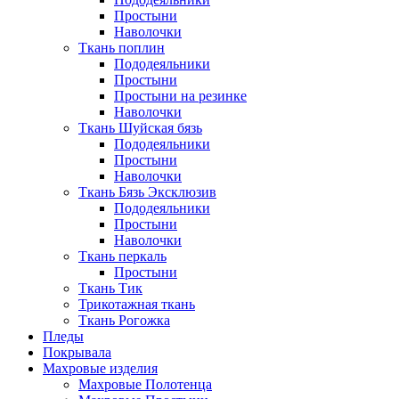
Простыни
Наволочки
Ткань поплин
Пододеяльники
Простыни
Простыни на резинке
Наволочки
Ткань Шуйская бязь
Пододеяльники
Простыни
Наволочки
Ткань Бязь Эксклюзив
Пододеяльники
Простыни
Наволочки
Ткань перкаль
Простыни
Ткань Тик
Трикотажная ткань
Ткань Рогожка
Пледы
Покрывала
Махровые изделия
Махровые Полотенца