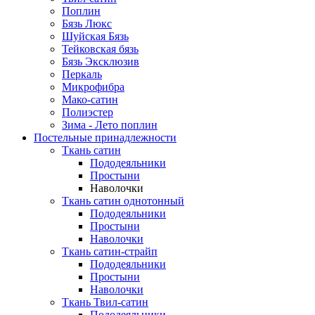
Поплин
Бязь Люкс
Шуйская Бязь
Тейковская бязь
Бязь Эксклюзив
Перкаль
Микрофибра
Мако-сатин
Полиэстер
Зима - Лето поплин
Постельные принадлежности
Ткань сатин
Пододеяльники
Простыни
Наволочки
Ткань сатин однотонный
Пододеяльники
Простыни
Наволочки
Ткань сатин-страйп
Пододеяльники
Простыни
Наволочки
Ткань Твил-сатин
Пододеяльники