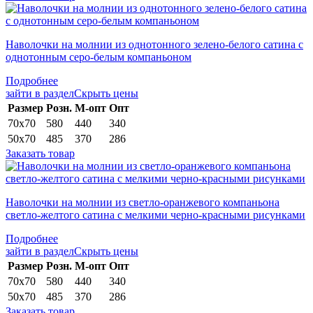
Наволочки на молнии из однотонного зелено-белого сатина с
однотонным серо-белым компаньоном
Подробнее
зайти в раздел
Скрыть цены
Раз­мер
Розн.
М-опт
Опт
70х70
580
440
340
50х70
485
370
286
Заказать товар
Наволочки на молнии из светло-оранжевого компаньона
светло-желтого сатина с мелкими черно-красными рисунками
Подробнее
зайти в раздел
Скрыть цены
Раз­мер
Розн.
М-опт
Опт
70х70
580
440
340
50х70
485
370
286
Заказать товар