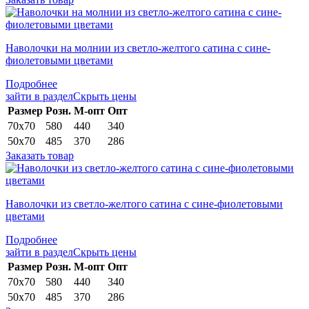
Наволочки на молнии из светло-желтого сатина с сине-
фиолетовыми цветами
Подробнее
зайти в раздел
Скрыть цены
Раз­мер
Розн.
М-опт
Опт
70х70
580
440
340
50х70
485
370
286
Заказать товар
Наволочки из светло-желтого сатина с сине-фиолетовыми
цветами
Подробнее
зайти в раздел
Скрыть цены
Раз­мер
Розн.
М-опт
Опт
70х70
580
440
340
50х70
485
370
286