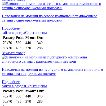
Наволочки на молнии из серого компаньона темно-синего
сатина с сине-оранжевыми полосами
Подробнее
зайти в раздел
Скрыть цены
Раз­мер
Розн.
М-опт
Опт
70х70
580
440
340
50х70
485
370
286
Заказать товар
Наволочки на молнии из пурпурного компаньона сливочного
сатина с разноцветными цветами
Подробнее
зайти в раздел
Скрыть цены
Раз­мер
Розн.
М-опт
Опт
70х70
580
440
340
50х70
485
370
286