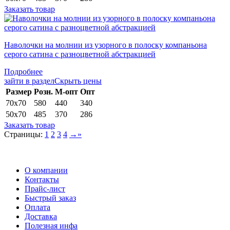
Заказать товар
Наволочки на молнии из узорного в полоску компаньона
серого сатина с разноцветной абстракцией
Подробнее
зайти в раздел
Скрыть цены
Раз­мер
Розн.
М-опт
Опт
70х70
580
440
340
50х70
485
370
286
Заказать товар
Страницы:
1
2
3
4
→
»
О компании
Контакты
Прайс-лист
Быстрый заказ
Оплата
Доставка
Полезная инфа