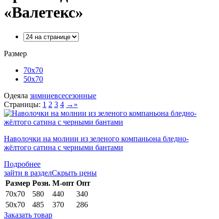
«Валетекс»
Размер
70х70
50х70
Одеяла
зимние
всесезонные
Страницы:
1
2
3
4
→
»
Наволочки на молнии из зеленого компаньона бледно-
жёлтого сатина с черными бантами
Подробнее
зайти в раздел
Скрыть цены
Раз­мер
Розн.
М-опт
Опт
70х70
580
440
340
50х70
485
370
286
Заказать товар