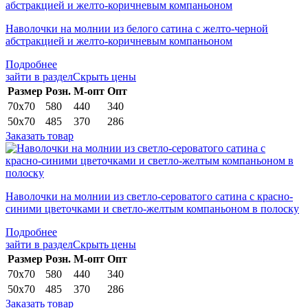
Наволочки на молнии из белого сатина с желто-черной
абстракцией и желто-коричневым компаньоном
Подробнее
зайти в раздел
Скрыть цены
Раз­мер
Розн.
М-опт
Опт
70х70
580
440
340
50х70
485
370
286
Заказать товар
Наволочки на молнии из светло-сероватого сатина с красно-
синими цветочками и светло-желтым компаньоном в полоску
Подробнее
зайти в раздел
Скрыть цены
Раз­мер
Розн.
М-опт
Опт
70х70
580
440
340
50х70
485
370
286
Заказать товар