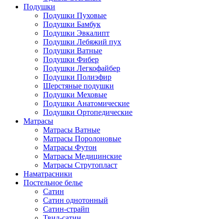
Подушки
Подушки Пуховые
Подушки Бамбук
Подушки Эвкалипт
Подушки Лебяжий пух
Подушки Ватные
Подушки Фибер
Подушки Легкофайбер
Подушки Полиэфир
Шерстяные подушки
Подушки Меховые
Подушки Анатомические
Подушки Ортопедические
Матрасы
Матрасы Ватные
Матрасы Поролоновые
Матрасы Футон
Матрасы Медицинские
Матрасы Струтопласт
Наматрасники
Постельное белье
Сатин
Сатин однотонный
Сатин-страйп
Твил-сатин