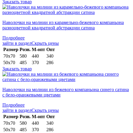
Заказать товар
Наволочки на молнии из карамельно-бежевого компаньона
разноцветной квадратной абстракции сатина
Подробнее
зайти в раздел
Скрыть цены
Раз­мер
Розн.
М-опт
Опт
70х70
580
440
340
50х70
485
370
286
Заказать товар
Наволочки на молнии из бежевого компаньона синего сатина
с бело-оранжевыми цветами
Подробнее
зайти в раздел
Скрыть цены
Раз­мер
Розн.
М-опт
Опт
70х70
580
440
340
50х70
485
370
286