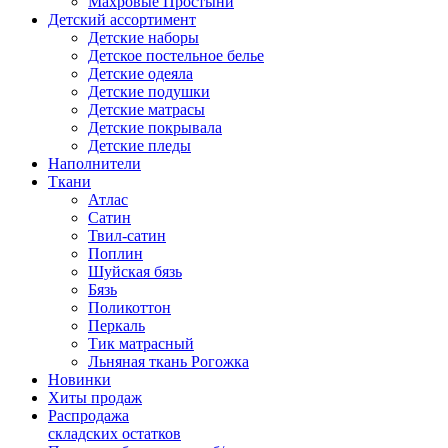
Махровые Простыни
Детский ассортимент
Детские наборы
Детское постельное белье
Детские одеяла
Детские подушки
Детские матрасы
Детские покрывала
Детские пледы
Наполнители
Ткани
Атлас
Сатин
Твил-сатин
Поплин
Шуйская бязь
Бязь
Поликоттон
Перкаль
Тик матрасный
Льняная ткань Рогожка
Новинки
Хиты продаж
Распродажа
складских остатков