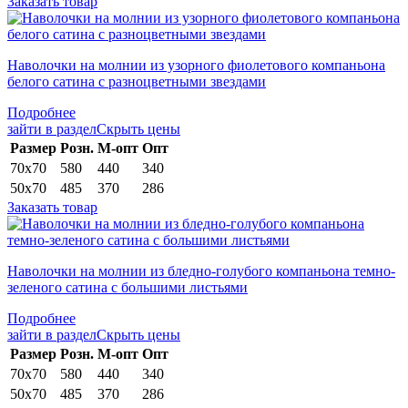
Заказать товар
Наволочки на молнии из узорного фиолетового компаньона
белого сатина с разноцветными звездами
Подробнее
зайти в раздел
Скрыть цены
Раз­мер
Розн.
М-опт
Опт
70х70
580
440
340
50х70
485
370
286
Заказать товар
Наволочки на молнии из бледно-голубого компаньона темно-
зеленого сатина с большими листьями
Подробнее
зайти в раздел
Скрыть цены
Раз­мер
Розн.
М-опт
Опт
70х70
580
440
340
50х70
485
370
286