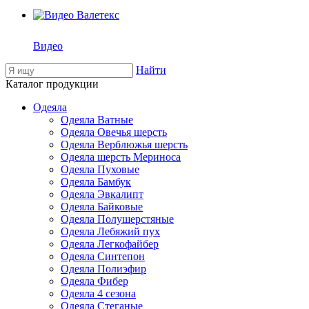
Видео
Найти
Каталог продукции
Одеяла
Одеяла Ватные
Одеяла Овечья шерсть
Одеяла Верблюжья шерсть
Одеяла шерсть Мериноса
Одеяла Пуховые
Одеяла Бамбук
Одеяла Эвкалипт
Одеяла Байковые
Одеяла Полушерстяные
Одеяла Лебяжий пух
Одеяла Легкофайбер
Одеяла Синтепон
Одеяла Полиэфир
Одеяла Фибер
Одеяла 4 сезона
Одеяла Стеганые