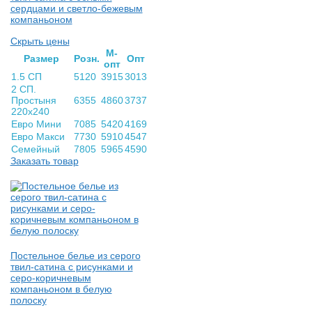
сердцами и светло-бежевым
компаньоном
Скрыть цены
М-
Раз­мер
Розн.
Опт
опт
1.5 СП
5120
3915
3013
2 СП.
Простыня
6355
4860
3737
220х240
Евро Мини
7085
5420
4169
Евро Макси
7730
5910
4547
Семейный
7805
5965
4590
Заказать товар
Постельное белье из серого
твил-сатина с рисунками и
серо-коричневым
компаньоном в белую
полоску