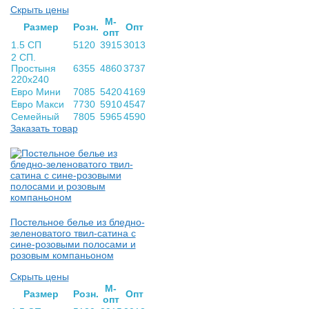
Скрыть цены
М-
Раз­мер
Розн.
Опт
опт
1.5 СП
5120
3915
3013
2 СП.
Простыня
6355
4860
3737
220х240
Евро Мини
7085
5420
4169
Евро Макси
7730
5910
4547
Семейный
7805
5965
4590
Заказать товар
Постельное белье из бледно-
зеленоватого твил-сатина с
сине-розовыми полосами и
розовым компаньоном
Скрыть цены
М-
Раз­мер
Розн.
Опт
опт