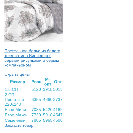
Постельное белье из белого
твил-сатина Винченцо с
серыми рисунками и серым
компаньоном
Скрыть цены
М-
Раз­мер
Розн.
Опт
опт
1.5 СП
5120
3915
3013
2 СП.
Простыня
6355
4860
3737
220х240
Евро Мини
7085
5420
4169
Евро Макси
7730
5910
4547
Семейный
7805
5965
4590
Заказать товар