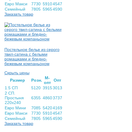
Евро Макси
7730
5910
4547
Семейный
7805
5965
4590
Заказать товар
Постельное белье из серого
твил-сатина с белыми
ромашками и бледно-
бежевым компаньоном
Скрыть цены
М-
Раз­мер
Розн.
Опт
опт
1.5 СП
5120
3915
3013
2 СП.
Простыня
6355
4860
3737
220х240
Евро Мини
7085
5420
4169
Евро Макси
7730
5910
4547
Семейный
7805
5965
4590
Заказать товар