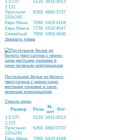
1.5 СП
5120
3915
3013
2 СП.
Простыня
6355
4860
3737
220х240
Евро Мини
7085
5420
4169
Евро Макси
7730
5910
4547
Семейный
7805
5965
4590
Заказать товар
Постельное белье из белого
твил-сатина с черно-сине-
желтыми узорами и сине-
зеленым компаньоном
Скрыть цены
М-
Раз­мер
Розн.
Опт
опт
1.5 СП
5120
3915
3013
2 СП.
Простыня
6355
4860
3737
220х240
Евро Мини
7085
5420
4169