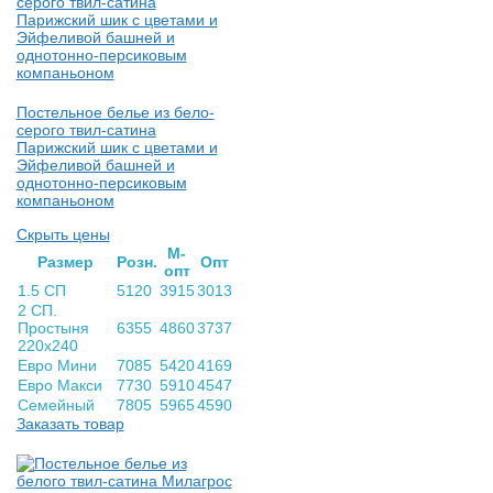
Постельное белье из бело-
серого твил-сатина
Парижский шик с цветами и
Эйфеливой башней и
однотонно-персиковым
компаньоном
Скрыть цены
М-
Раз­мер
Розн.
Опт
опт
1.5 СП
5120
3915
3013
2 СП.
Простыня
6355
4860
3737
220х240
Евро Мини
7085
5420
4169
Евро Макси
7730
5910
4547
Семейный
7805
5965
4590
Заказать товар