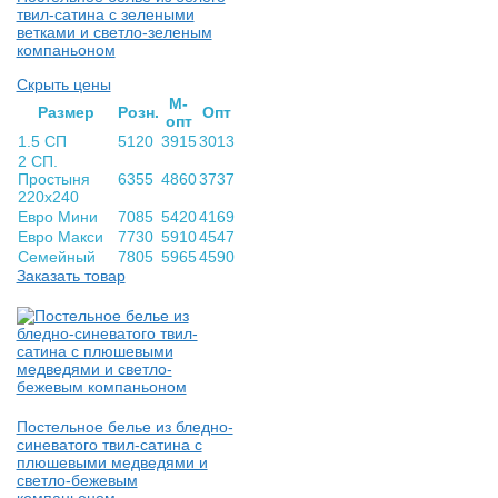
твил-сатина с зелеными
ветками и светло-зеленым
компаньоном
Скрыть цены
М-
Раз­мер
Розн.
Опт
опт
1.5 СП
5120
3915
3013
2 СП.
Простыня
6355
4860
3737
220х240
Евро Мини
7085
5420
4169
Евро Макси
7730
5910
4547
Семейный
7805
5965
4590
Заказать товар
Постельное белье из бледно-
синеватого твил-сатина с
плюшевыми медведями и
светло-бежевым