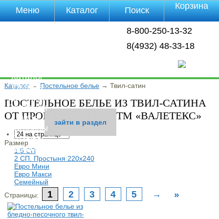
Корзина
Меню
Каталог
Поиск
Уцененные
8-800-250-13-32
товары
О компании
8(4932) 48-33-18
Контакты
Прайс-лист
Каталог
Каталог
→
Постельное белье
→
Твил-сатин
Оплата
Доставка
ПОСТЕЛЬНОЕ БЕЛЬЕ ИЗ ТВИЛ-САТИНА
Полезная
ОТ ПРОИЗВОДИТЕЛЯ ТМ «ВАЛЕТЕКС»
инфа
зайти в раздел
зайти в раздел
зайти в раздел
зайти в раздел
зайти в раздел
зайти в раздел
зайти в раздел
зайти в раздел
зайти в раздел
зайти в раздел
зайти в раздел
зайти в раздел
зайти в раздел
зайти в раздел
зайти в раздел
зайти в раздел
зайти в раздел
зайти в раздел
зайти в раздел
зайти в раздел
зайти в раздел
зайти в раздел
зайти в раздел
зайти в раздел
Магазины
Отзывы
Размер
Видео
1.5 СП
2 СП. Простыня 220х240
Евро Мини
Евро Макси
Семейный
1
2
3
4
5
→
»
Страницы: