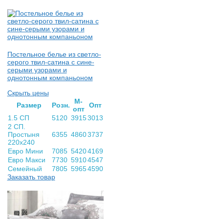
Постельное белье из светло-
серого твил-сатина с сине-
серыми узорами и
однотонным компаньоном
Скрыть цены
М-
Раз­мер
Розн.
Опт
опт
1.5 СП
5120
3915
3013
2 СП.
Простыня
6355
4860
3737
220х240
Евро Мини
7085
5420
4169
Евро Макси
7730
5910
4547
Семейный
7805
5965
4590
Заказать товар