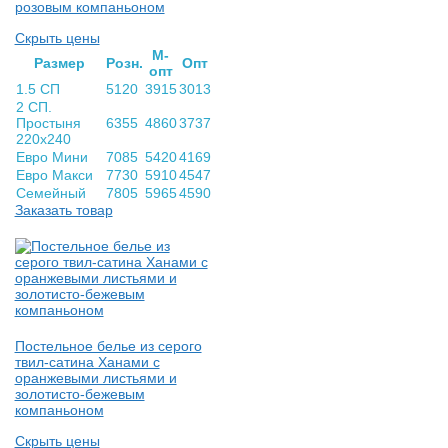
розовым компаньоном
Скрыть цены
М-
Раз­мер
Розн.
Опт
опт
1.5 СП
5120
3915
3013
2 СП.
Простыня
6355
4860
3737
220х240
Евро Мини
7085
5420
4169
Евро Макси
7730
5910
4547
Семейный
7805
5965
4590
Заказать товар
Постельное белье из серого
твил-сатина Ханами с
оранжевыми листьями и
золотисто-бежевым
компаньоном
Скрыть цены