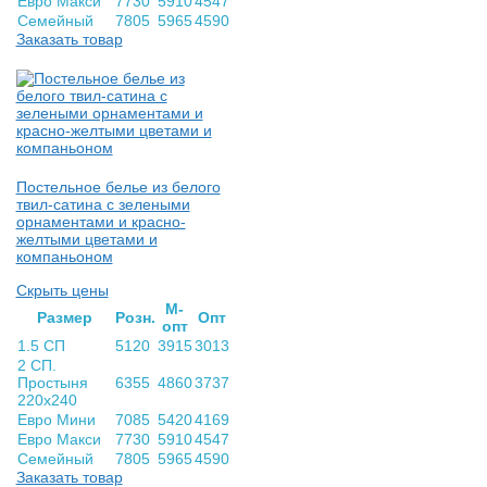
Евро Макси
7730
5910
4547
Семейный
7805
5965
4590
Заказать товар
Постельное белье из белого
твил-сатина с зелеными
орнаментами и красно-
желтыми цветами и
компаньоном
Скрыть цены
М-
Раз­мер
Розн.
Опт
опт
1.5 СП
5120
3915
3013
2 СП.
Простыня
6355
4860
3737
220х240
Евро Мини
7085
5420
4169
Евро Макси
7730
5910
4547
Семейный
7805
5965
4590
Заказать товар