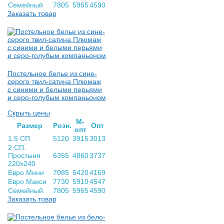
Семейный
7805
5965
4590
Заказать товар
Постельное белье из сине-
серого твил-сатина Плюмаж
с синими и белыми перьями
и серо-голубым компаньоном
Скрыть цены
М-
Раз­мер
Розн.
Опт
опт
1.5 СП
5120
3915
3013
2 СП.
Простыня
6355
4860
3737
220х240
Евро Мини
7085
5420
4169
Евро Макси
7730
5910
4547
Семейный
7805
5965
4590
Заказать товар