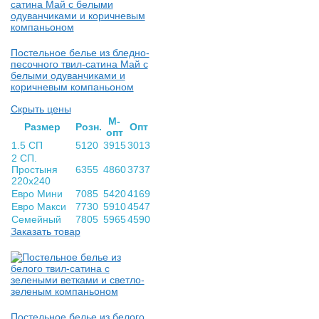
Постельное белье из бледно-
песочного твил-сатина Май с
белыми одуванчиками и
коричневым компаньоном
Скрыть цены
М-
Раз­мер
Розн.
Опт
опт
1.5 СП
5120
3915
3013
2 СП.
Простыня
6355
4860
3737
220х240
Евро Мини
7085
5420
4169
Евро Макси
7730
5910
4547
Семейный
7805
5965
4590
Заказать товар
Постельное белье из белого