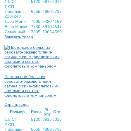
1.5 СП
5120
3915
3013
2 СП.
Простыня
6355
4860
3737
220х240
Евро Мини
7085
5420
4169
Евро Макси
7730
5910
4547
Семейный
7805
5965
4590
Заказать товар
Постельное белье из
серовато-бежевого твил-
сатина с сине-фиолетовыми
цветами и светло-
фиолетовым компаньоном
Скрыть цены
М-
Раз­мер
Розн.
Опт
опт
1.5 СП
5120
3915
3013
2 СП.
Простыня
6355
4860
3737