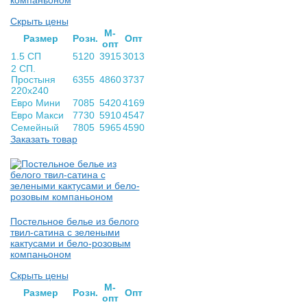
компаньоном
Скрыть цены
М-
Раз­мер
Розн.
Опт
опт
1.5 СП
5120
3915
3013
2 СП.
Простыня
6355
4860
3737
220х240
Евро Мини
7085
5420
4169
Евро Макси
7730
5910
4547
Семейный
7805
5965
4590
Заказать товар
Постельное белье из белого
твил-сатина с зелеными
кактусами и бело-розовым
компаньоном
Скрыть цены
М-
Раз­мер
Розн.
Опт
опт