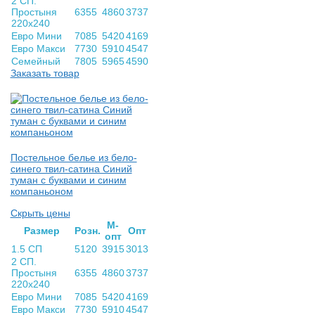
2 СП.
Простыня
6355
4860
3737
220х240
Евро Мини
7085
5420
4169
Евро Макси
7730
5910
4547
Семейный
7805
5965
4590
Заказать товар
Постельное белье из бело-
синего твил-сатина Синий
туман с буквами и синим
компаньоном
Скрыть цены
М-
Раз­мер
Розн.
Опт
опт
1.5 СП
5120
3915
3013
2 СП.
Простыня
6355
4860
3737
220х240
Евро Мини
7085
5420
4169
Евро Макси
7730
5910
4547