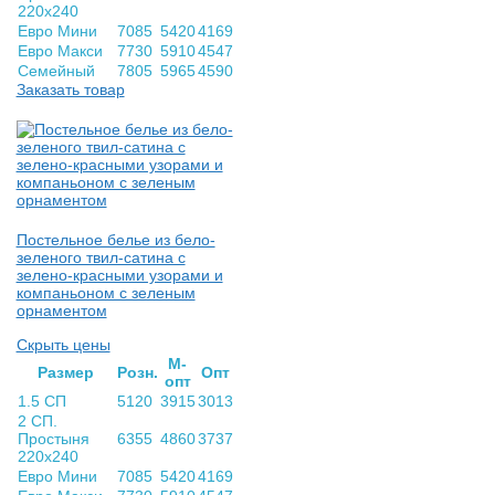
220х240
Евро Мини
7085
5420
4169
Евро Макси
7730
5910
4547
Семейный
7805
5965
4590
Заказать товар
Постельное белье из бело-
зеленого твил-сатина с
зелено-красными узорами и
компаньоном с зеленым
орнаментом
Скрыть цены
М-
Раз­мер
Розн.
Опт
опт
1.5 СП
5120
3915
3013
2 СП.
Простыня
6355
4860
3737
220х240
Евро Мини
7085
5420
4169