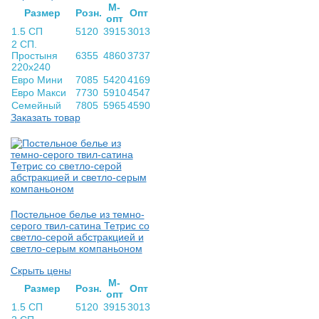
М-
Раз­мер
Розн.
Опт
опт
1.5 СП
5120
3915
3013
2 СП.
Простыня
6355
4860
3737
220х240
Евро Мини
7085
5420
4169
Евро Макси
7730
5910
4547
Семейный
7805
5965
4590
Заказать товар
Постельное белье из темно-
серого твил-сатина Тетрис со
светло-серой абстракцией и
светло-серым компаньоном
Скрыть цены
М-
Раз­мер
Розн.
Опт
опт
1.5 СП
5120
3915
3013