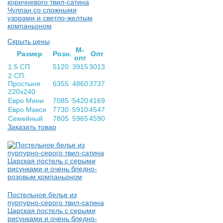
коричневого твил-сатина
Чулпан со сложными
узорами и светло-желтым
компаньоном
Скрыть цены
М-
Раз­мер
Розн.
Опт
опт
1.5 СП
5120
3915
3013
2 СП.
Простыня
6355
4860
3737
220х240
Евро Мини
7085
5420
4169
Евро Макси
7730
5910
4547
Семейный
7805
5965
4590
Заказать товар
Постельное белье из
пурпурно-серого твил-сатина
Царская постель с серыми
рисунками и очень бледно-