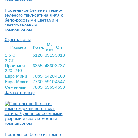
Постельное белье из темно-
зеленого твил-сатина Лиля с
бело-розовыми цветами и
светло-зеленым
компаньоном
Скрыть цены
М-
Раз­мер
Розн.
Опт
опт
1.5 СП
5120
3915
3013
2 СП.
Простыня
6355
4860
3737
220х240
Евро Мини
7085
5420
4169
Евро Макси
7730
5910
4547
Семейный
7805
5965
4590
Заказать товар
Постельное белье из темно-