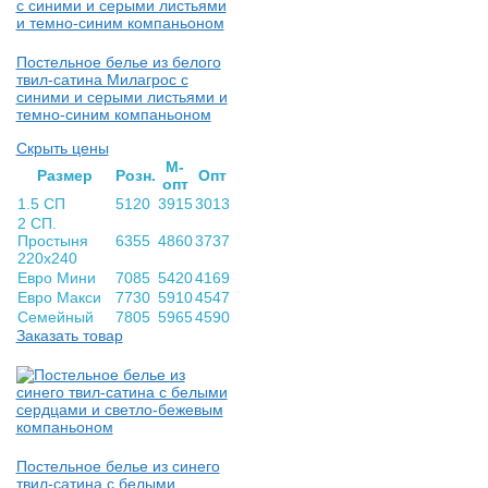
Постельное белье из белого
твил-сатина Милагрос с
синими и серыми листьями и
темно-синим компаньоном
Скрыть цены
М-
Раз­мер
Розн.
Опт
опт
1.5 СП
5120
3915
3013
2 СП.
Простыня
6355
4860
3737
220х240
Евро Мини
7085
5420
4169
Евро Макси
7730
5910
4547
Семейный
7805
5965
4590
Заказать товар
Постельное белье из синего
твил-сатина с белыми