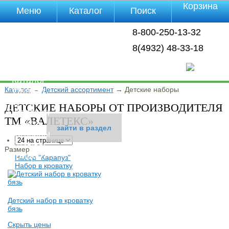
Корзина
Меню
Каталог
Поиск
Уцененные
8-800-250-13-32
товары
О компании
8(4932) 48-33-18
Контакты
Прайс-лист
Каталог
Каталог
→
Детский ассортимент
→
Детские наборы
Оплата
Доставка
ДЕТСКИЕ НАБОРЫ ОТ ПРОИЗВОДИТЕЛЯ
Полезная
ТМ «ВАЛЕТЕКС»
инфа
зайти в раздел
зайти в раздел
Магазины
Отзывы
Размер
Видео
Набор "Карапуз"
Набор в кроватку
Детский набор в кроватку
бязь
Скрыть цены