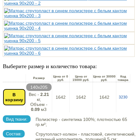
Выберите размер и количество товара:
Цена от 0
Цена от
Цена от 30000
Код
Размер
руб.
15000 руб.
руб.
товара
140х205
Вес -
2.21
В
1642
1642
1642
3230
кг,
корзину
Объем -
0.09
м3
Вид ткани:
Полиэстер - синтетика 100%; плотностью 65
гр.м²;
Состав:
Струтопласт-холкон - пластовой, синтетический,
нетканый наполнитель, толщиной 5 см;