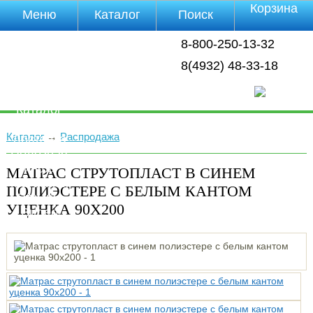
Корзина
Меню
Каталог
Поиск
Уцененные
8-800-250-13-32
товары
О компании
8(4932) 48-33-18
Контакты
Прайс-лист
Каталог
Оплата
Каталог
→
Распродажа
Доставка
Полезная
инфа
МАТРАС СТРУТОПЛАСТ В СИНЕМ
Магазины
ПОЛИЭСТЕРЕ С БЕЛЫМ КАНТОМ
Отзывы
УЦЕНКА 90Х200
Видео