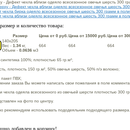
размер и количество товара:
Размер
Цена от 0 руб.
Цена от 15000 руб.
Цена от 30
140х205
Вес -
1.34
кг,
664
664
664
Объем -
0.0636
м3
 синтетика 100%; плотностью 65 гр.м²;
ть, плотность 150 гр.м², 50% овечья шерсть, 50% п/э волокно;
 пакет ПВХ;
нии заказа Вы можете написать свои пожелания в поле комментар
и чехла одеяла всесезонного из овечьей шерсти плотностью 300 гр
ставлен на фото по центру.
но рекомендуем использовать пододеяльник подходящего размера
ешно добавлен в корзину!