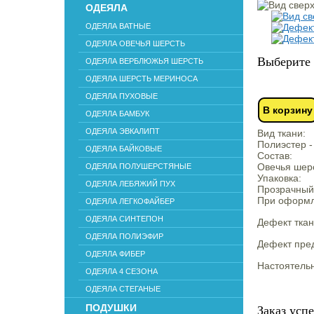
ОДЕЯЛА
ОДЕЯЛА ВАТНЫЕ
ОДЕЯЛА ОВЕЧЬЯ ШЕРСТЬ
Выберите 
ОДЕЯЛА ВЕРБЛЮЖЬЯ ШЕРСТЬ
ОДЕЯЛА ШЕРСТЬ МЕРИНОСА
ОДЕЯЛА ПУХОВЫЕ
В корзину
ОДЕЯЛА БАМБУК
ОДЕЯЛА ЭВКАЛИПТ
Вид ткани:
Полиэстер -
ОДЕЯЛА БАЙКОВЫЕ
Состав:
Овечья шерс
ОДЕЯЛА ПОЛУШЕРСТЯНЫЕ
Упаковка:
ОДЕЯЛА ЛЕБЯЖИЙ ПУХ
Прозрачный
При оформле
ОДЕЯЛА ЛЕГКОФАЙБЕР
ОДЕЯЛА СИНТЕПОН
Дефект ткан
ОДЕЯЛА ПОЛИЭФИР
Дефект пред
ОДЕЯЛА ФИБЕР
Настоятель
ОДЕЯЛА 4 СЕЗОНА
ОДЕЯЛА СТЕГАНЫЕ
ПОДУШКИ
Заказ усп