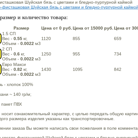
размер и количество товара:
Размер
Цена от 0 руб.
Цена от 15000 руб.
Цена от 30
1.5 СП
Вес -
0.55
кг,
1120
855
659
Объем -
0.0022
м3
2 СП
Вес -
0.6
кг,
1250
955
734
Объем -
0.0022
м3
Евро Макси
Вес -
0.82
кг,
1430
1095
842
Объем -
0.0022
м3
ь - хлопок 100%
кани ~ 140 гр/м;
 пакет ПВХ
 носит ознакомительный характер, с целью передать общую карти
ого размера изделия указаны как транспортировочные.
нии заказа Вы можете написать свои пожелания в поле комментар
 светло-фисташковой Шуйской бязи с цветами и бледно-пурпурной