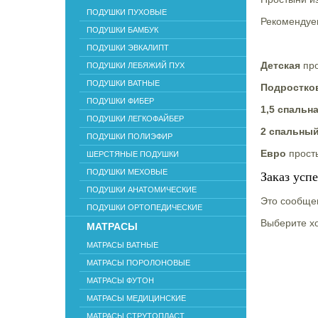
ПОДУШКИ ПУХОВЫЕ
Рекомендуе
ПОДУШКИ БАМБУК
ПОДУШКИ ЭВКАЛИПТ
Детская
про
ПОДУШКИ ЛЕБЯЖИЙ ПУХ
ПОДУШКИ ВАТНЫЕ
Подростко
ПОДУШКИ ФИБЕР
1,5 спальн
ПОДУШКИ ЛЕГКОФАЙБЕР
2 спальны
ПОДУШКИ ПОЛИЭФИР
Евро
прост
ШЕРСТЯНЫЕ ПОДУШКИ
ПОДУШКИ МЕХОВЫЕ
Заказ усп
ПОДУШКИ АНАТОМИЧЕСКИЕ
Это сообщен
ПОДУШКИ ОРТОПЕДИЧЕСКИЕ
Выберите хо
МАТРАСЫ
МАТРАСЫ ВАТНЫЕ
МАТРАСЫ ПОРОЛОНОВЫЕ
МАТРАСЫ ФУТОН
МАТРАСЫ МЕДИЦИНСКИЕ
МАТРАСЫ СТРУТОПЛАСТ