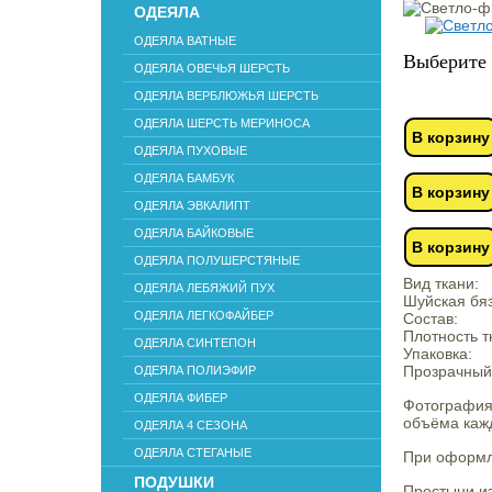
ОДЕЯЛА
ОДЕЯЛА ВАТНЫЕ
Выберите 
ОДЕЯЛА ОВЕЧЬЯ ШЕРСТЬ
ОДЕЯЛА ВЕРБЛЮЖЬЯ ШЕРСТЬ
ОДЕЯЛА ШЕРСТЬ МЕРИНОСА
В корзину
ОДЕЯЛА ПУХОВЫЕ
ОДЕЯЛА БАМБУК
В корзину
ОДЕЯЛА ЭВКАЛИПТ
ОДЕЯЛА БАЙКОВЫЕ
В корзину
ОДЕЯЛА ПОЛУШЕРСТЯНЫЕ
Вид ткани:
ОДЕЯЛА ЛЕБЯЖИЙ ПУХ
Шуйская бяз
ОДЕЯЛА ЛЕГКОФАЙБЕР
Состав:
Плотность т
ОДЕЯЛА СИНТЕПОН
Упаковка:
Прозрачный
ОДЕЯЛА ПОЛИЭФИР
ОДЕЯЛА ФИБЕР
Фотография
объёма кажд
ОДЕЯЛА 4 СЕЗОНА
ОДЕЯЛА СТЕГАНЫЕ
При оформле
ПОДУШКИ
Простыни из