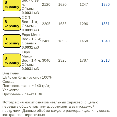
Вес -
0.99
В
кг,
2120
1620
1247
1380
корзину
Объем -
0.0031
м3
2 СП
В
Вес -
1
кг,
2205
1685
1296
1381
корзину
Объем -
0.0031
м3
Евро Мини
В
Вес -
1.2
кг,
2480
1895
1458
1540
корзину
Объем -
0.0031
м3
Евро
Макси
В
Вес -
1.4
кг,
3040
2325
1787
2813
корзину
Объем -
0.0031
м3
Вид ткани:
Шуйская бязь - хлопок 100%
Состав:
Плотность ткани ~ 140 гр/м;
Упаковка:
Прозрачный пакет ПВХ
Фотография носит ознакомительный характер, с целью
передать общую картину ассортимента выпускаемой
продукции. Данные объёма каждого размера изделия указаны
как транспортировочные.