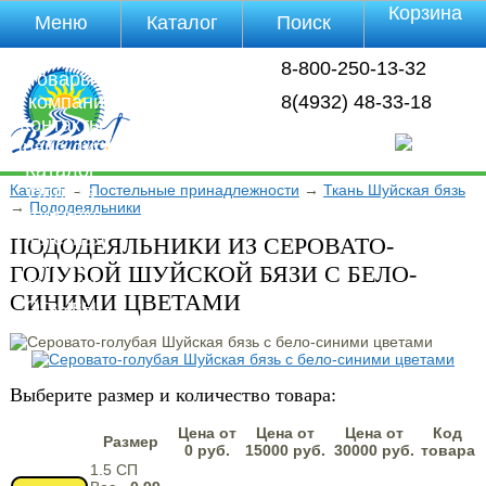
Корзина
Меню
Каталог
Поиск
Уцененные
8-800-250-13-32
товары
О компании
8(4932) 48-33-18
Контакты
Прайс-лист
Каталог
Каталог
→
Постельные принадлежности
→
Ткань Шуйская бязь
Оплата
→
Пододеяльники
Доставка
Полезная
ПОДОДЕЯЛЬНИКИ ИЗ СЕРОВАТО-
инфа
ГОЛУБОЙ ШУЙСКОЙ БЯЗИ С БЕЛО-
Магазины
СИНИМИ ЦВЕТАМИ
Отзывы
Видео
Выберите размер и количество товара:
Цена от
Цена от
Цена от
Код
Размер
0 руб.
15000 руб.
30000 руб.
товара
1.5 СП