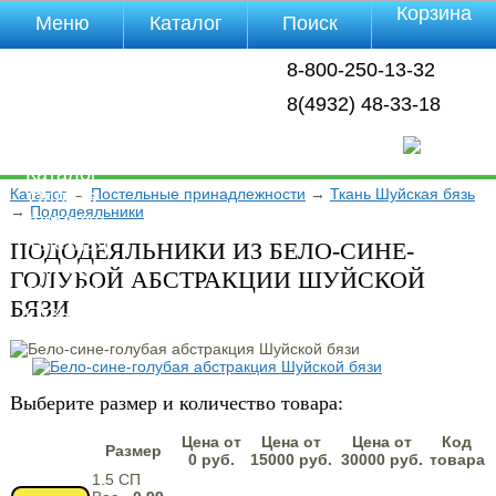
Корзина
Меню
Каталог
Поиск
Уцененные
8-800-250-13-32
товары
О компании
8(4932) 48-33-18
Контакты
Прайс-лист
Каталог
Каталог
→
Постельные принадлежности
→
Ткань Шуйская бязь
Оплата
→
Пододеяльники
Доставка
Полезная
ПОДОДЕЯЛЬНИКИ ИЗ БЕЛО-СИНЕ-
инфа
ГОЛУБОЙ АБСТРАКЦИИ ШУЙСКОЙ
Магазины
БЯЗИ
Отзывы
Видео
Выберите размер и количество товара:
Цена от
Цена от
Цена от
Код
Размер
0 руб.
15000 руб.
30000 руб.
товара
1.5 СП