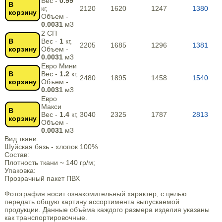
Вес -
0.99
В
кг,
2120
1620
1247
1380
корзину
Объем -
0.0031
м3
2 СП
В
Вес -
1
кг,
2205
1685
1296
1381
корзину
Объем -
0.0031
м3
Евро Мини
В
Вес -
1.2
кг,
2480
1895
1458
1540
корзину
Объем -
0.0031
м3
Евро
Макси
В
Вес -
1.4
кг,
3040
2325
1787
2813
корзину
Объем -
0.0031
м3
Вид ткани:
Шуйская бязь - хлопок 100%
Состав:
Плотность ткани ~ 140 гр/м;
Упаковка:
Прозрачный пакет ПВХ
Фотография носит ознакомительный характер, с целью
передать общую картину ассортимента выпускаемой
продукции. Данные объёма каждого размера изделия указаны
как транспортировочные.