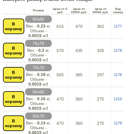
Цена от 0
Цена от
Цена от
Код
Размер
руб.
15000 руб.
30000 руб.
товара
80х80
В
Вес -
0.23
кг,
615
470
362
1177
корзину
Объем -
0.0015
м3
75х75
В
Вес -
0.2
кг,
570
435
335
1178
корзину
Объем -
0.0015
м3
70х70
В
Вес -
0.18
кг,
505
385
297
1176
корзину
Объем -
0.0015
м3
60х60
В
Вес -
0.16
кг,
470
360
275
1210
корзину
Объем -
0.0015
м3
50х70
В
Вес -
0.14
кг,
470
360
275
1179
корзину
Объем -
0.0015
м3