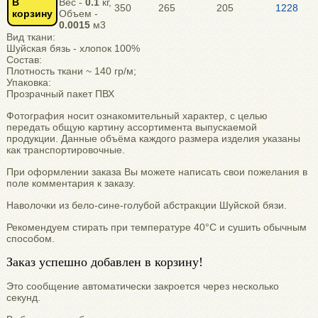
В
Вес -
0.1
кг,
350
265
205
1228
корзину
Объем -
0.0015
м3
Вид ткани:
Шуйская бязь - хлопок 100%
Состав:
Плотность ткани ~ 140 гр/м;
Упаковка:
Прозрачный пакет ПВХ
Фотография носит ознакомительный характер, с целью
передать общую картину ассортимента выпускаемой
продукции. Данные объёма каждого размера изделия указаны
как транспортировочные.
При оформлении заказа Вы можете написать свои пожелания в
поле комментария к заказу.
Наволочки из бело-сине-голубой абстракции Шуйской бязи.
Рекомендуем стирать при температуре 40°С и сушить обычным
способом.
Заказ успешно добавлен в корзину!
Это сообщение автоматически закроется через несколько
секунд.