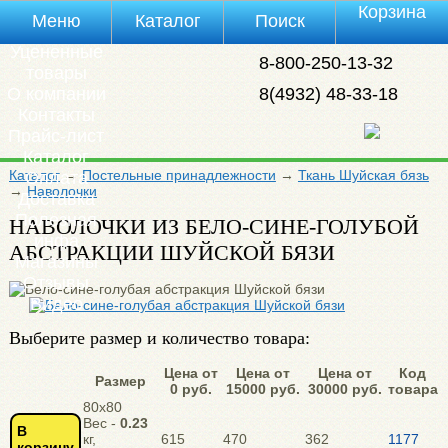
Корзина
Меню
Каталог
Поиск
Уцененные
8-800-250-13-32
товары
О компании
8(4932) 48-33-18
Контакты
Прайс-лист
Каталог
Каталог
→
Постельные принадлежности
→
Ткань Шуйская бязь
Оплата
→
Наволочки
Доставка
Полезная
НАВОЛОЧКИ ИЗ БЕЛО-СИНЕ-ГОЛУБОЙ
инфа
АБСТРАКЦИИ ШУЙСКОЙ БЯЗИ
Магазины
Отзывы
Видео
Выберите размер и количество товара:
Цена от
Цена от
Цена от
Код
Размер
0 руб.
15000 руб.
30000 руб.
товара
80х80
Вес -
0.23
В
кг,
615
470
362
1177
корзину