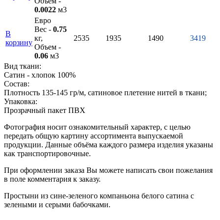
Объем -
0.0022
м3
Евро
Вес -
0.75
В
кг,
2535
1935
1490
3419
корзину
Объем -
0.06
м3
Вид ткани:
Сатин - хлопок 100%
Состав:
Плотность 135-145 гр/м, сатиновое плетение нитей в ткани;
Упаковка:
Прозрачный пакет ПВХ
Фотография носит ознакомительный характер, с целью
передать общую картину ассортимента выпускаемой
продукции. Данные объёма каждого размера изделия указаны
как транспортировочные.
При оформлении заказа Вы можете написать свои пожелания
в поле комментария к заказу.
Простыни из сине-зеленого компаньона белого сатина с
зелеными и серыми бабочками.