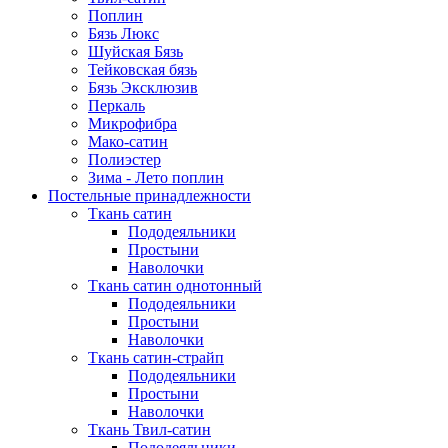
Поплин
Бязь Люкс
Шуйская Бязь
Тейковская бязь
Бязь Эксклюзив
Перкаль
Микрофибра
Мако-сатин
Полиэстер
Зима - Лето поплин
Постельные принадлежности
Ткань сатин
Пододеяльники
Простыни
Наволочки
Ткань сатин однотонный
Пододеяльники
Простыни
Наволочки
Ткань сатин-страйп
Пододеяльники
Простыни
Наволочки
Ткань Твил-сатин
Пододеяльники