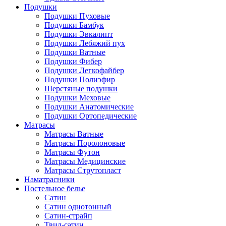
Подушки
Подушки Пуховые
Подушки Бамбук
Подушки Эвкалипт
Подушки Лебяжий пух
Подушки Ватные
Подушки Фибер
Подушки Легкофайбер
Подушки Полиэфир
Шерстяные подушки
Подушки Меховые
Подушки Анатомические
Подушки Ортопедические
Матрасы
Матрасы Ватные
Матрасы Поролоновые
Матрасы Футон
Матрасы Медицинские
Матрасы Струтопласт
Наматрасники
Постельное белье
Сатин
Сатин однотонный
Сатин-страйп
Твил-сатин