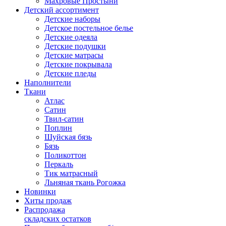
Махровые Простыни
Детский ассортимент
Детские наборы
Детское постельное белье
Детские одеяла
Детские подушки
Детские матрасы
Детские покрывала
Детские пледы
Наполнители
Ткани
Атлас
Сатин
Твил-сатин
Поплин
Шуйская бязь
Бязь
Поликоттон
Перкаль
Тик матрасный
Льняная ткань Рогожка
Новинки
Хиты продаж
Распродажа
складских остатков