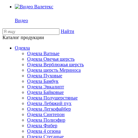
Видео
Найти
Каталог продукции
Одеяла
Одеяла Ватные
Одеяла Овечья шерсть
Одеяла Верблюжья шерсть
Одеяла шерсть Мериноса
Одеяла Пуховые
Одеяла Бамбук
Одеяла Эвкалипт
Одеяла Байковые
Одеяла Полушерстяные
Одеяла Лебяжий пух
Одеяла Легкофайбер
Одеяла Синтепон
Одеяла Полиэфир
Одеяла Фибер
Одеяла 4 сезона
Одеяла Стеганые