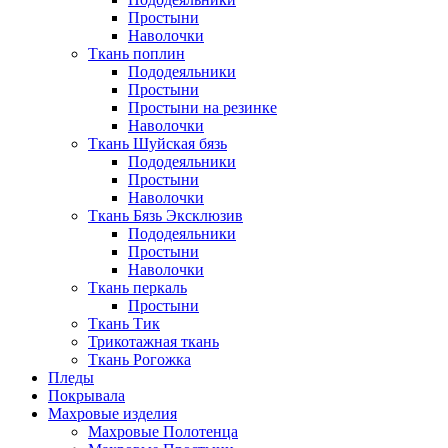
Простыни
Наволочки
Ткань поплин
Пододеяльники
Простыни
Простыни на резинке
Наволочки
Ткань Шуйская бязь
Пододеяльники
Простыни
Наволочки
Ткань Бязь Эксклюзив
Пододеяльники
Простыни
Наволочки
Ткань перкаль
Простыни
Ткань Тик
Трикотажная ткань
Ткань Рогожка
Пледы
Покрывала
Махровые изделия
Махровые Полотенца