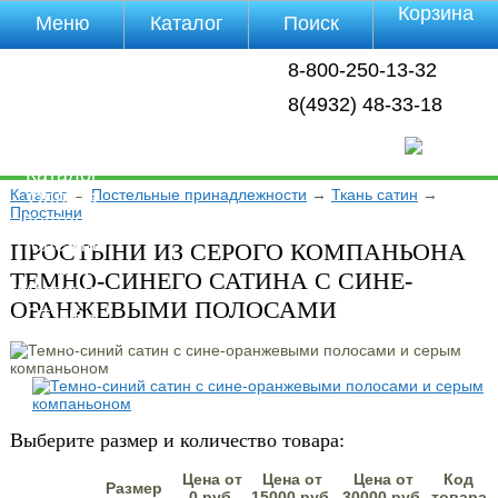
Корзина
Меню
Каталог
Поиск
Уцененные
8-800-250-13-32
товары
О компании
8(4932) 48-33-18
Контакты
Прайс-лист
Каталог
Каталог
→
Постельные принадлежности
→
Ткань сатин
→
Оплата
Простыни
Доставка
Полезная
ПРОСТЫНИ ИЗ СЕРОГО КОМПАНЬОНА
инфа
ТЕМНО-СИНЕГО САТИНА С СИНЕ-
Магазины
ОРАНЖЕВЫМИ ПОЛОСАМИ
Отзывы
Видео
Выберите размер и количество товара:
Цена от
Цена от
Цена от
Код
Размер
0 руб.
15000 руб.
30000 руб.
товара