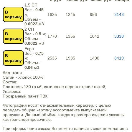
1.5 СП
Вес -
0.45
В
кг,
1625
1245
956
3143
корзину
Объем -
0.0022
м3
2 СП
В
Вес -
0.5
кг,
1770
1355
1042
3338
корзину
Объем -
0.0022
м3
Евро
Вес -
0.75
В
кг,
2535
1935
1490
3419
корзину
Объем -
0.06
м3
Вид ткани:
Сатин - хлопок 100%
Состав:
Плотность 130 гр.м², сатиновое переплетение нитей;
Упаковка:
Прозрачный пакет ПВХ
Фотография носит ознакомительный характер, с целью
передать общую картину ассортимента выпускаемой
продукции. Данные объёма каждого размера изделия указаны
как транспортировочные.
При оформлении заказа Вы можете написать свои пожелания в