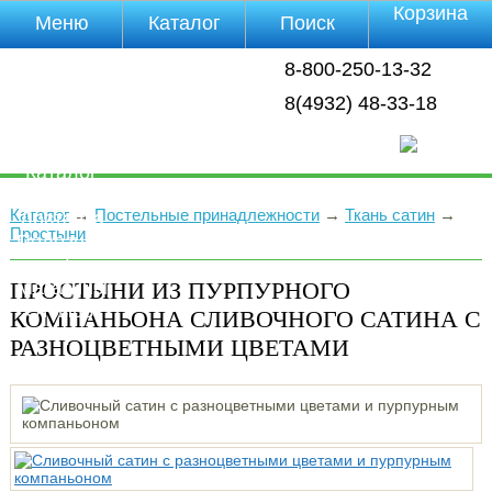
Корзина
Меню
Каталог
Поиск
Уцененные
8-800-250-13-32
товары
О компании
8(4932) 48-33-18
Контакты
Прайс-лист
Каталог
Оплата
Каталог
→
Постельные принадлежности
→
Ткань сатин
→
Доставка
Простыни
Полезная
инфа
ПРОСТЫНИ ИЗ ПУРПУРНОГО
Магазины
Отзывы
КОМПАНЬОНА СЛИВОЧНОГО САТИНА С
Видео
РАЗНОЦВЕТНЫМИ ЦВЕТАМИ