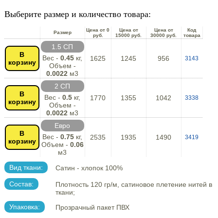
Выберите размер и количество товара:
Цена от 0
Цена от
Цена от
Код
Размер
руб.
15000 руб.
30000 руб.
товара
1.5 СП
В
Вес -
0.45
кг,
1625
1245
956
3143
корзину
Объем -
0.0022
м3
2 СП
В
Вес -
0.5
кг,
1770
1355
1042
3338
корзину
Объем -
0.0022
м3
Евро
В
Вес -
0.75
кг,
2535
1935
1490
3419
корзину
Объем -
0.06
м3
Вид ткани:
Сатин - хлопок 100%
Состав:
Плотность 120 гр/м, сатиновое плетение нитей в
ткани;
Упаковка:
Прозрачный пакет ПВХ