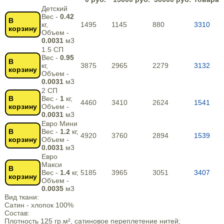
Детский
Вес -
0.42
В
кг,
1495
1145
880
3310
корзину
Объем -
0.0031
м3
1.5 СП
Вес -
0.95
В
кг,
3875
2965
2279
3132
корзину
Объем -
0.0031
м3
2 СП
В
Вес -
1
кг,
4460
3410
2624
1541
корзину
Объем -
0.0031
м3
Евро Мини
В
Вес -
1.2
кг,
4920
3760
2894
1539
корзину
Объем -
0.0031
м3
Евро
Макси
В
Вес -
1.4
кг,
5185
3965
3051
3407
корзину
Объем -
0.0035
м3
Вид ткани:
Сатин - хлопок 100%
Состав:
Плотность 125 гр.м², сатиновое переплетение нитей;