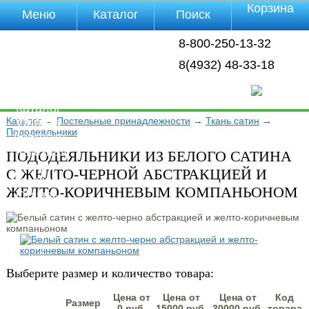
Корзина
Меню
Каталог
Поиск
Уцененные
8-800-250-13-32
товары
О компании
8(4932) 48-33-18
Контакты
Прайс-лист
Каталог
Каталог
→
Постельные принадлежности
→
Ткань сатин
→
Оплата
Пододеяльники
Доставка
Полезная
ПОДОДЕЯЛЬНИКИ ИЗ БЕЛОГО САТИНА
инфа
С ЖЕЛТО-ЧЕРНОЙ АБСТРАКЦИЕЙ И
Магазины
ЖЕЛТО-КОРИЧНЕВЫМ КОМПАНЬОНОМ
Отзывы
Видео
Выберите размер и количество товара:
Цена от
Цена от
Цена от
Код
Размер
0 руб.
15000 руб.
30000 руб.
товара