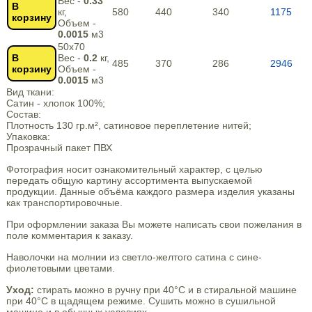
Вес -
0.33
В
кг,
580
440
340
1175
корзину
Объем -
0.0015
м3
50х70
В
Вес -
0.2
кг,
485
370
286
2946
корзину
Объем -
0.0015
м3
Вид ткани:
Сатин - хлопок 100%;
Состав:
Плотность 130 гр.м², сатиновое переплетение нитей;
Упаковка:
Прозрачный пакет ПВХ
Фотография носит ознакомительный характер, с целью
передать общую картину ассортимента выпускаемой
продукции. Данные объёма каждого размера изделия указаны
как транспортировочные.
При оформлении заказа Вы можете написать свои пожелания в
поле комментария к заказу.
Наволочки на молнии из светло-желтого сатина с сине-
фиолетовыми цветами.
Уход:
стирать можно в ручну при 40°С и в стиральной машине
при 40°С в щадящем режиме. Сушить можно в сушильной