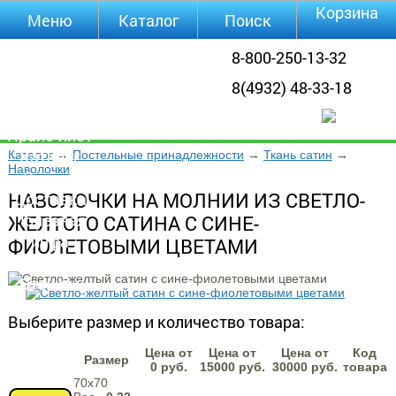
Корзина
Меню
Каталог
Поиск
Уцененные
8-800-250-13-32
товары
8(4932) 48-33-18
О компании
Контакты
Прайс-лист
Каталог
Каталог
→
Постельные принадлежности
→
Ткань сатин
→
Наволочки
Оплата
НАВОЛОЧКИ НА МОЛНИИ ИЗ СВЕТЛО-
Доставка
Полезная
ЖЕЛТОГО САТИНА С СИНЕ-
инфа
ФИОЛЕТОВЫМИ ЦВЕТАМИ
Магазины
Отзывы
Видео
Выберите размер и количество товара:
Цена от
Цена от
Цена от
Код
Размер
0 руб.
15000 руб.
30000 руб.
товара
70х70