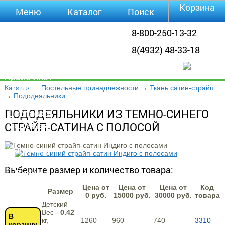
Корзина
Меню
Каталог
Поиск
Уцененные
8-800-250-13-32
товары
8(4932) 48-33-18
О компании
Контакты
Прайс-лист
Каталог
Каталог
→
Постельные принадлежности
→
Ткань сатин-страйп
→
Пододеяльники
Оплата
ПОДОДЕЯЛЬНИКИ ИЗ ТЕМНО-СИНЕГО
Доставка
Полезная
СТРАЙП-САТИНА С ПОЛОСОЙ
инфа
Магазины
Отзывы
Выберите размер и количество товара:
Видео
Цена от
Цена от
Цена от
Код
Размер
0 руб.
15000 руб.
30000 руб.
товара
Детский
Вес -
0.42
В
кг,
1260
960
740
3310
корзину