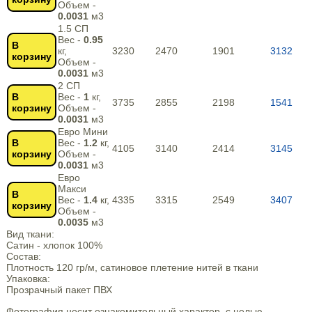
Объем -
0.0031
м3
1.5 СП
Вес -
0.95
В
кг,
3230
2470
1901
3132
корзину
Объем -
0.0031
м3
2 СП
В
Вес -
1
кг,
3735
2855
2198
1541
корзину
Объем -
0.0031
м3
Евро Мини
В
Вес -
1.2
кг,
4105
3140
2414
3145
корзину
Объем -
0.0031
м3
Евро
Макси
В
Вес -
1.4
кг,
4335
3315
2549
3407
корзину
Объем -
0.0035
м3
Вид ткани:
Сатин - хлопок 100%
Состав:
Плотность 120 гр/м, сатиновое плетение нитей в ткани
Упаковка:
Прозрачный пакет ПВХ
Фотография носит ознакомительный характер, с целью