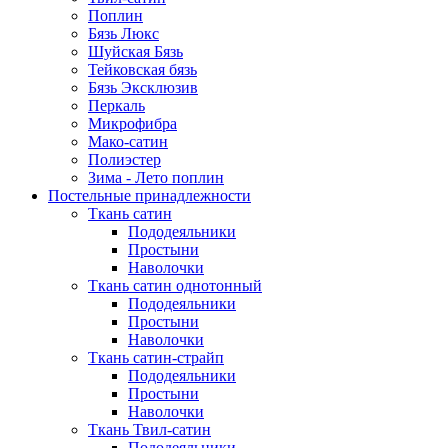
Поплин
Бязь Люкс
Шуйская Бязь
Тейковская бязь
Бязь Эксклюзив
Перкаль
Микрофибра
Мако-сатин
Полиэстер
Зима - Лето поплин
Постельные принадлежности
Ткань сатин
Пододеяльники
Простыни
Наволочки
Ткань сатин однотонный
Пододеяльники
Простыни
Наволочки
Ткань сатин-страйп
Пододеяльники
Простыни
Наволочки
Ткань Твил-сатин
Пододеяльники