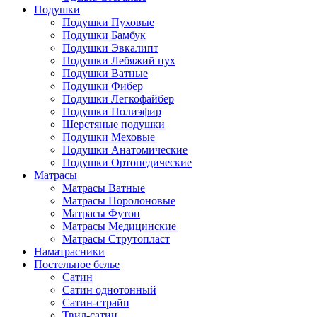
Подушки
Подушки Пуховые
Подушки Бамбук
Подушки Эвкалипт
Подушки Лебяжий пух
Подушки Ватные
Подушки Фибер
Подушки Легкофайбер
Подушки Полиэфир
Шерстяные подушки
Подушки Меховые
Подушки Анатомические
Подушки Ортопедические
Матрасы
Матрасы Ватные
Матрасы Поролоновые
Матрасы Футон
Матрасы Медицинские
Матрасы Струтопласт
Наматрасники
Постельное белье
Сатин
Сатин однотонный
Сатин-страйп
Твил-сатин