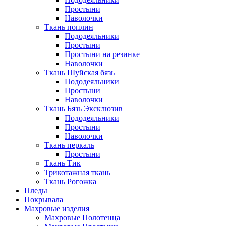
Простыни
Наволочки
Ткань поплин
Пододеяльники
Простыни
Простыни на резинке
Наволочки
Ткань Шуйская бязь
Пододеяльники
Простыни
Наволочки
Ткань Бязь Эксклюзив
Пододеяльники
Простыни
Наволочки
Ткань перкаль
Простыни
Ткань Тик
Трикотажная ткань
Ткань Рогожка
Пледы
Покрывала
Махровые изделия
Махровые Полотенца