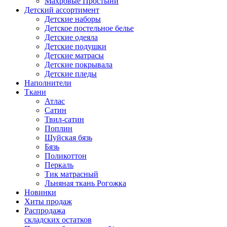
Махровые Простыни
Детский ассортимент
Детские наборы
Детское постельное белье
Детские одеяла
Детские подушки
Детские матрасы
Детские покрывала
Детские пледы
Наполнители
Ткани
Атлас
Сатин
Твил-сатин
Поплин
Шуйская бязь
Бязь
Поликоттон
Перкаль
Тик матрасный
Льняная ткань Рогожка
Новинки
Хиты продаж
Распродажа
складских остатков