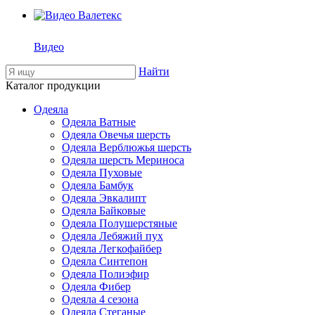
Видео
Найти
Каталог продукции
Одеяла
Одеяла Ватные
Одеяла Овечья шерсть
Одеяла Верблюжья шерсть
Одеяла шерсть Мериноса
Одеяла Пуховые
Одеяла Бамбук
Одеяла Эвкалипт
Одеяла Байковые
Одеяла Полушерстяные
Одеяла Лебяжий пух
Одеяла Легкофайбер
Одеяла Синтепон
Одеяла Полиэфир
Одеяла Фибер
Одеяла 4 сезона
Одеяла Стеганые