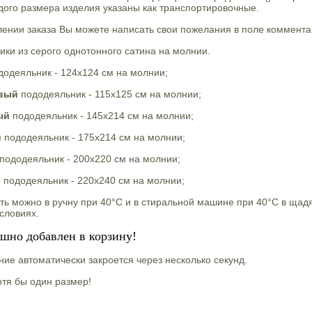
ого размера изделия указаны как транспортировочные.
нии заказа Вы можете написать свои пожелания в поле комментар
ки из серого однотонного сатина на молнии.
додеяльник - 124х124 см на молнии;
овый
пододеяльник - 115х125 см на молнии;
ый
пододеяльник - 145х214 см на молнии;
й
пододеяльник - 175х214 см на молнии;
пододеяльник - 200х220 см на молнии;
и
пододеяльник - 220х240 см на молнии;
ть можно в ручну при 40°С и в стиральной машине при 40°С в ща
словиях.
ешно добавлен в корзину!
ие автоматически закроется через несколько секунд.
тя бы один размер!