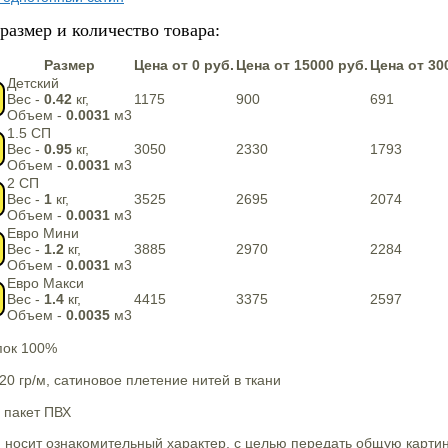
размер и количество товара:
Размер
Цена от 0 руб.
Цена от 15000 руб.
Цена от 30
Детский
Вес -
0.42
кг,
1175
900
691
Объем -
0.0031
м3
1.5 СП
Вес -
0.95
кг,
3050
2330
1793
Объем -
0.0031
м3
2 СП
Вес -
1
кг,
3525
2695
2074
Объем -
0.0031
м3
Евро Мини
Вес -
1.2
кг,
3885
2970
2284
Объем -
0.0031
м3
Евро Макси
Вес -
1.4
кг,
4415
3375
2597
Объем -
0.0035
м3
пок 100%
20 гр/м, сатиновое плетение нитей в ткани
 пакет ПВХ
 носит ознакомительный характер, с целью передать общую карти