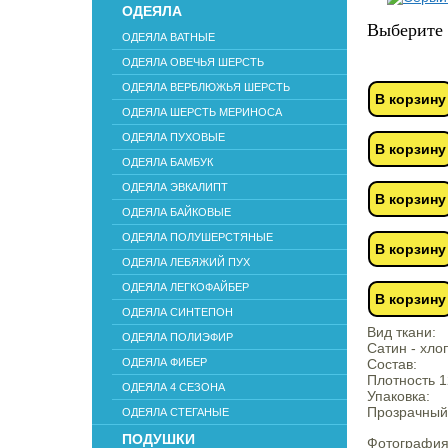
ОДЕЯЛА
Выберите 
ОДЕЯЛА ВАТНЫЕ
ОДЕЯЛА ОВЕЧЬЯ ШЕРСТЬ
ОДЕЯЛА ВЕРБЛЮЖЬЯ ШЕРСТЬ
В корзину
ОДЕЯЛА ШЕРСТЬ МЕРИНОСА
ОДЕЯЛА ПУХОВЫЕ
В корзину
ОДЕЯЛА БАМБУК
ОДЕЯЛА ЭВКАЛИПТ
В корзину
ОДЕЯЛА БАЙКОВЫЕ
ОДЕЯЛА ПОЛУШЕРСТЯНЫЕ
В корзину
ОДЕЯЛА ЛЕБЯЖИЙ ПУХ
ОДЕЯЛА ЛЕГКОФАЙБЕР
В корзину
ОДЕЯЛА СИНТЕПОН
Вид ткани:
ОДЕЯЛА ПОЛИЭФИР
Сатин - хло
ОДЕЯЛА ФИБЕР
Состав:
Плотность 1
ОДЕЯЛА 4 СЕЗОНА
Упаковка:
Прозрачный
ОДЕЯЛА СТЕГАНЫЕ
ПОДУШКИ
Фотография