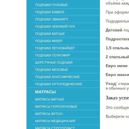
объёма кажд
ПОДУШКИ ПУХОВЫЕ
При оформле
ПОДУШКИ БАМБУК
ПОДУШКИ ЭВКАЛИПТ
Пододеяльни
ПОДУШКИ ЛЕБЯЖИЙ ПУХ
Детский
по
ПОДУШКИ ВАТНЫЕ
Подростк
ПОДУШКИ ФИБЕР
1,5 спальн
ПОДУШКИ ЛЕГКОФАЙБЕР
ПОДУШКИ ПОЛИЭФИР
2 спальны
ШЕРСТЯНЫЕ ПОДУШКИ
Евро мини
ПОДУШКИ МЕХОВЫЕ
Евро макс
ПОДУШКИ АНАТОМИЧЕСКИЕ
Уход:
стира
ПОДУШКИ ОРТОПЕДИЧЕСКИЕ
в обычных у
МАТРАСЫ
Заказ усп
МАТРАСЫ ВАТНЫЕ
МАТРАСЫ ПОРОЛОНОВЫЕ
Это сообщен
МАТРАСЫ ФУТОН
Выберите хо
МАТРАСЫ МЕДИЦИНСКИЕ
МАТРАСЫ СТРУТОПЛАСТ