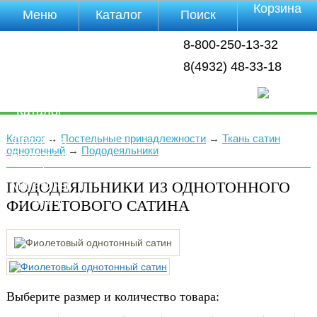
Корзина
Меню
Каталог
Поиск
Уцененные
8-800-250-13-32
товары
О компании
8(4932) 48-33-18
Контакты
Прайс-лист
Каталог
Оплата
Каталог
→
Постельные принадлежности
→
Ткань сатин
Доставка
однотонный
→
Пододеяльники
Полезная
инфа
ПОДОДЕЯЛЬНИКИ ИЗ ОДНОТОННОГО
Магазины
Отзывы
ФИОЛЕТОВОГО САТИНА
Видео
Выберите размер и количество товара: