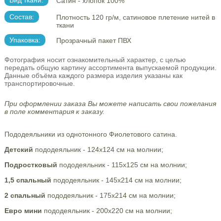
Вид ткани:
Сатин - хлопок 100%
Состав:
Плотность 120 гр/м, сатиновое плетение нитей в
ткани
Упаковка:
Прозрачный пакет ПВХ
Фотография носит ознакомительный характер, с целью
передать общую картину ассортимента выпускаемой продукции.
Данные объёма каждого размера изделия указаны как
транспортировочные.
При оформлении заказа Вы можете написать свои пожелания
в поле комментария к заказу.
Пододеяльники из однотонного Фиолетового сатина.
Детский
пододеяльник - 124х124 см на молнии;
Подростковый
пододеяльник - 115х125 см на молнии;
1,5 спальный
пододеяльник - 145х214 см на молнии;
2 спальный
пододеяльник - 175х214 см на молнии;
Евро мини
пододеяльник - 200х220 см на молнии;