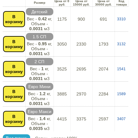
Цена от 0
Цена от
Цена от
Код
Размер
руб.
15000 руб.
30000 руб.
товара
Детский
В
Вес -
0.42
кг,
1175
900
691
3310
корзину
Объем -
0.0031
м3
1.5 СП
В
Вес -
0.95
кг,
3050
2330
1793
3132
корзину
Объем -
0.0031
м3
2 СП
В
Вес -
1
кг,
3525
2695
2074
1541
корзину
Объем -
0.0031
м3
Евро Мини
В
Вес -
1.2
кг,
3885
2970
2284
1589
корзину
Объем -
0.0031
м3
Евро Макси
В
Вес -
1.4
кг,
4415
3375
2597
3407
корзину
Объем -
0.0035
м3