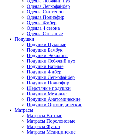
Одеяла Лебяжий пух
Одеяла Легкофайбер
Одеяла Синтепон
Одеяла Полиэфир
Одеяла Фибер
Одеяла 4 сезона
Одеяла Стеганые
Подушки
Подушки Пуховые
Подушки Бамбук
Подушки Эвкалипт
Подушки Лебяжий пух
Подушки Ватные
Подушки Фибер
Подушки Легкофайбер
Подушки Полиэфир
Шерстяные подушки
Подушки Меховые
Подушки Анатомические
Подушки Ортопедические
Матрасы
Матрасы Ватные
Матрасы Поролоновые
Матрасы Футон
Матрасы Медицинские