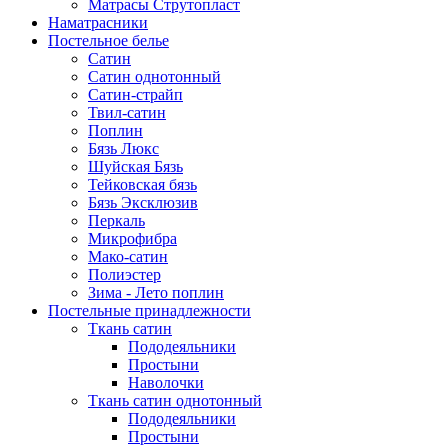
Матрасы Струтопласт
Наматрасники
Постельное белье
Сатин
Сатин однотонный
Сатин-страйп
Твил-сатин
Поплин
Бязь Люкс
Шуйская Бязь
Тейковская бязь
Бязь Эксклюзив
Перкаль
Микрофибра
Мако-сатин
Полиэстер
Зима - Лето поплин
Постельные принадлежности
Ткань сатин
Пододеяльники
Простыни
Наволочки
Ткань сатин однотонный
Пододеяльники
Простыни