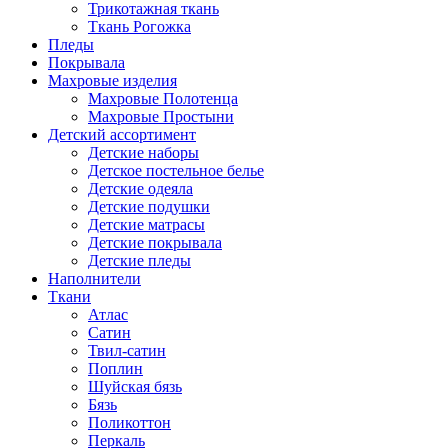
Трикотажная ткань
Ткань Рогожка
Пледы
Покрывала
Махровые изделия
Махровые Полотенца
Махровые Простыни
Детский ассортимент
Детские наборы
Детское постельное белье
Детские одеяла
Детские подушки
Детские матрасы
Детские покрывала
Детские пледы
Наполнители
Ткани
Атлас
Сатин
Твил-сатин
Поплин
Шуйская бязь
Бязь
Поликоттон
Перкаль