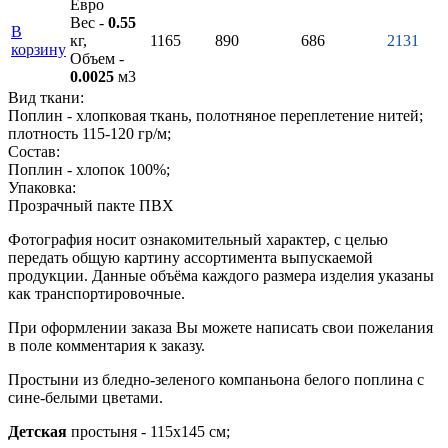
Евро
Вес -
0.55
В
кг,
1165
890
686
2131
корзину
Объем -
0.0025
м3
Вид ткани:
Поплин - хлопковая ткань, полотняное переплетение нитей;
плотность 115-120 гр/м;
Состав:
Поплин - хлопок 100%;
Упаковка:
Прозрачный пакте ПВХ
Фотография носит ознакомительный характер, с целью
передать общую картину ассортимента выпускаемой
продукции. Данные объёма каждого размера изделия указаны
как транспортировочные.
При оформлении заказа Вы можете написать свои пожелания
в поле комментария к заказу.
Простыни из бледно-зеленого компаньона белого поплина с
сине-белыми цветами.
Детская
простыня - 115х145 см;