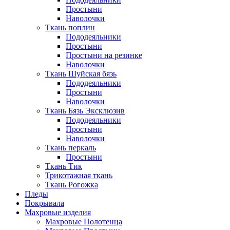
Простыни
Наволочки
Ткань поплин
Пододеяльники
Простыни
Простыни на резинке
Наволочки
Ткань Шуйская бязь
Пододеяльники
Простыни
Наволочки
Ткань Бязь Эксклюзив
Пододеяльники
Простыни
Наволочки
Ткань перкаль
Простыни
Ткань Тик
Трикотажная ткань
Ткань Рогожка
Пледы
Покрывала
Махровые изделия
Махровые Полотенца