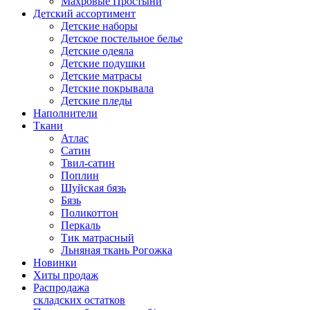
Махровые Простыни
Детский ассортимент
Детские наборы
Детское постельное белье
Детские одеяла
Детские подушки
Детские матрасы
Детские покрывала
Детские пледы
Наполнители
Ткани
Атлас
Сатин
Твил-сатин
Поплин
Шуйская бязь
Бязь
Поликоттон
Перкаль
Тик матрасный
Льняная ткань Рогожка
Новинки
Хиты продаж
Распродажа
складских остатков