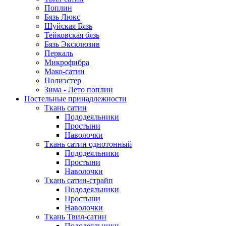
Поплин
Бязь Люкс
Шуйская Бязь
Тейковская бязь
Бязь Эксклюзив
Перкаль
Микрофибра
Мако-сатин
Полиэстер
Зима - Лето поплин
Постельные принадлежности
Ткань сатин
Пододеяльники
Простыни
Наволочки
Ткань сатин однотонный
Пододеяльники
Простыни
Наволочки
Ткань сатин-страйп
Пододеяльники
Простыни
Наволочки
Ткань Твил-сатин
Пододеяльники