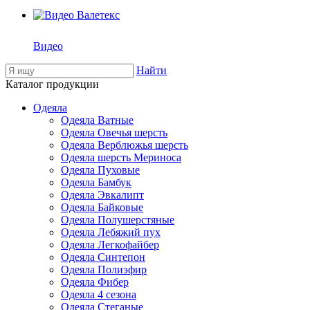
Видео
Найти
Каталог продукции
Одеяла
Одеяла Ватные
Одеяла Овечья шерсть
Одеяла Верблюжья шерсть
Одеяла шерсть Мериноса
Одеяла Пуховые
Одеяла Бамбук
Одеяла Эвкалипт
Одеяла Байковые
Одеяла Полушерстяные
Одеяла Лебяжий пух
Одеяла Легкофайбер
Одеяла Синтепон
Одеяла Полиэфир
Одеяла Фибер
Одеяла 4 сезона
Одеяла Стеганые