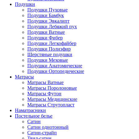
Подушки
Подушки Пуховые
Подушки Бамбук
Подушки Эвкалипт
Подушки Лебяжий пух
Подушки Ватные
Подушки Фибер
Подушки Легкофайбер
Подушки Полиэфир
Шерстяные подушки
Подушки Меховые
Подушки Анатомические
Подушки Ортопедические
Матрасы
Матрасы Ватные
Матрасы Поролоновые
Матрасы Футон
Матрасы Медицинские
Матрасы Струтопласт
Наматрасники
Постельное белье
Сатин
Сатин однотонный
Сатин-страйп
Твил-сатин