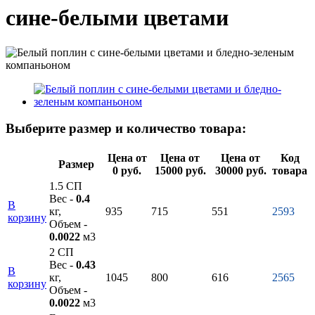
сине-белыми цветами
Выберите размер и количество товара:
Цена от
Цена от
Цена от
Код
Размер
0 руб.
15000 руб.
30000 руб.
товара
1.5 СП
Вес -
0.4
В
кг,
935
715
551
2593
корзину
Объем -
0.0022
м3
2 СП
Вес -
0.43
В
кг,
1045
800
616
2565
корзину
Объем -
0.0022
м3