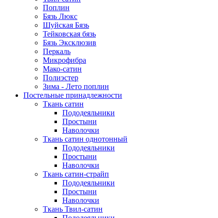
Поплин
Бязь Люкс
Шуйская Бязь
Тейковская бязь
Бязь Эксклюзив
Перкаль
Микрофибра
Мако-сатин
Полиэстер
Зима - Лето поплин
Постельные принадлежности
Ткань сатин
Пододеяльники
Простыни
Наволочки
Ткань сатин однотонный
Пододеяльники
Простыни
Наволочки
Ткань сатин-страйп
Пододеяльники
Простыни
Наволочки
Ткань Твил-сатин
Пододеяльники