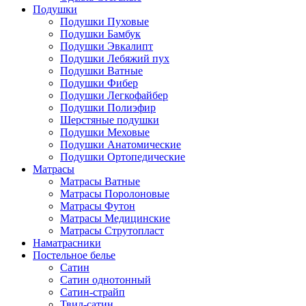
Подушки
Подушки Пуховые
Подушки Бамбук
Подушки Эвкалипт
Подушки Лебяжий пух
Подушки Ватные
Подушки Фибер
Подушки Легкофайбер
Подушки Полиэфир
Шерстяные подушки
Подушки Меховые
Подушки Анатомические
Подушки Ортопедические
Матрасы
Матрасы Ватные
Матрасы Поролоновые
Матрасы Футон
Матрасы Медицинские
Матрасы Струтопласт
Наматрасники
Постельное белье
Сатин
Сатин однотонный
Сатин-страйп
Твил-сатин