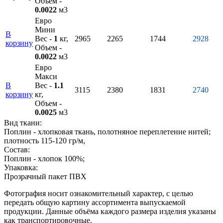
Объем -
0.0022
м3
Евро
Мини
В
Вес -
1
кг,
2965
2265
1744
2928
корзину
Объем -
0.0022
м3
Евро
Макси
В
Вес -
1.1
3115
2380
1831
2740
корзину
кг,
Объем -
0.0025
м3
Вид ткани:
Поплин - хлопковая ткань, полотняное переплетение нитей;
плотность 115-120 гр/м,
Состав:
Поплин - хлопок 100%;
Упаковка:
Прозрачный пакет ПВХ
Фотография носит ознакомительный характер, с целью
передать общую картину ассортимента выпускаемой
продукции. Данные объёма каждого размера изделия указаны
как транспортировочные.