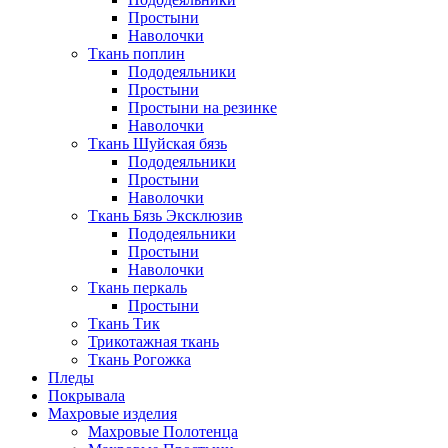
Простыни
Наволочки
Ткань поплин
Пододеяльники
Простыни
Простыни на резинке
Наволочки
Ткань Шуйская бязь
Пододеяльники
Простыни
Наволочки
Ткань Бязь Эксклюзив
Пододеяльники
Простыни
Наволочки
Ткань перкаль
Простыни
Ткань Тик
Трикотажная ткань
Ткань Рогожка
Пледы
Покрывала
Махровые изделия
Махровые Полотенца