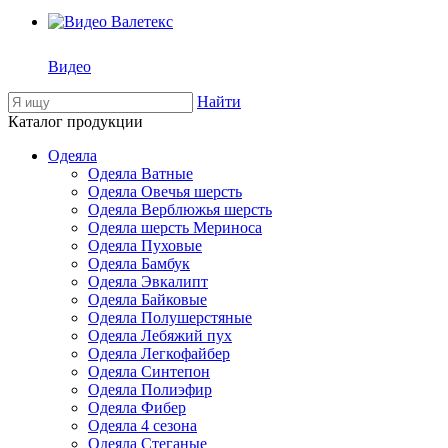
Видео
Найти
Каталог продукции
Одеяла
Одеяла Ватные
Одеяла Овечья шерсть
Одеяла Верблюжья шерсть
Одеяла шерсть Мериноса
Одеяла Пуховые
Одеяла Бамбук
Одеяла Эвкалипт
Одеяла Байковые
Одеяла Полушерстяные
Одеяла Лебяжий пух
Одеяла Легкофайбер
Одеяла Синтепон
Одеяла Полиэфир
Одеяла Фибер
Одеяла 4 сезона
Одеяла Стеганые