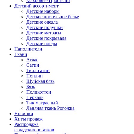
Махровые Простыни
Детский ассортимент
Детские наборы
Детское постельное белье
Детские одеяла
Детские подушки
Детские матрасы
Детские покрывала
Детские пледы
Наполнители
Ткани
Атлас
Сатин
Твил-сатин
Поплин
Шуйская бязь
Бязь
Поликоттон
Перкаль
Тик матрасный
Льняная ткань Рогожка
Новинки
Хиты продаж
Распродажа
складских остатков