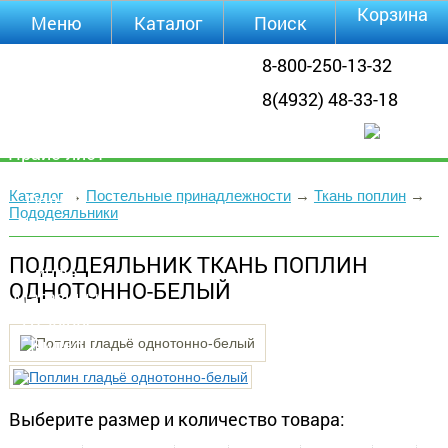
Корзина
Меню
Каталог
Поиск
Уцененные
8-800-250-13-32
товары
8(4932) 48-33-18
О компании
Контакты
Прайс-лист
Каталог
Каталог
→
Постельные принадлежности
→
Ткань поплин
→
Оплата
Пододеяльники
Доставка
Полезная
ПОДОДЕЯЛЬНИК ТКАНЬ ПОПЛИН
инфа
ОДНОТОННО-БЕЛЫЙ
Магазины
Отзывы
Видео
Выберите размер и количество товара: