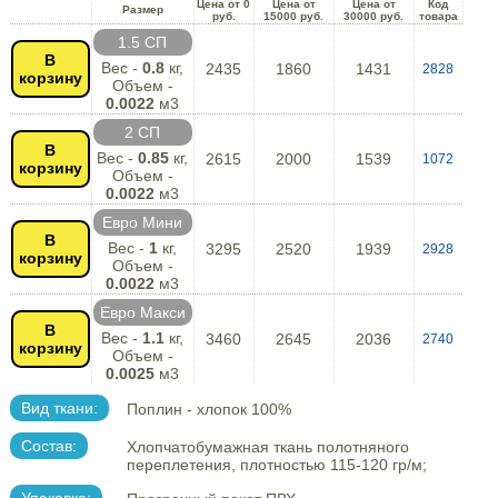
Цена от 0
Цена от
Цена от
Код
Размер
руб.
15000 руб.
30000 руб.
товара
1.5 СП
В
Вес -
0.8
кг,
2435
1860
1431
2828
корзину
Объем -
0.0022
м3
2 СП
В
Вес -
0.85
кг,
2615
2000
1539
1072
корзину
Объем -
0.0022
м3
Евро Мини
В
Вес -
1
кг,
3295
2520
1939
2928
корзину
Объем -
0.0022
м3
Евро Макси
В
Вес -
1.1
кг,
3460
2645
2036
2740
корзину
Объем -
0.0025
м3
Вид ткани:
Поплин - хлопок 100%
Состав:
Хлопчатобумажная ткань полотняного
переплетения, плотностью 115-120 гр/м;