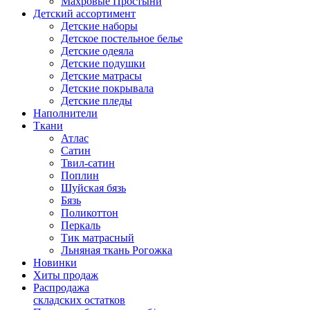
Махровые Простыни
Детский ассортимент
Детские наборы
Детское постельное белье
Детские одеяла
Детские подушки
Детские матрасы
Детские покрывала
Детские пледы
Наполнители
Ткани
Атлас
Сатин
Твил-сатин
Поплин
Шуйская бязь
Бязь
Поликоттон
Перкаль
Тик матрасный
Льняная ткань Рогожка
Новинки
Хиты продаж
Распродажа
складских остатков