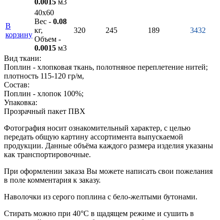
0.0015
м3
40х60
Вес -
0.08
В
кг,
320
245
189
3432
корзину
Объем -
0.0015
м3
Вид ткани:
Поплин - хлопковая ткань, полотняное переплетение нитей;
плотность 115-120 гр/м,
Состав:
Поплин - хлопок 100%;
Упаковка:
Прозрачный пакет ПВХ
Фотография носит ознакомительный характер, с целью
передать общую картину ассортимента выпускаемой
продукции. Данные объёма каждого размера изделия указаны
как транспортировочные.
При оформлении заказа Вы можете написать свои пожелания
в поле комментария к заказу.
Наволочки из серого поплина с бело-желтыми бутонами.
Стирать можно при 40°С в щадящем режиме и сушить в