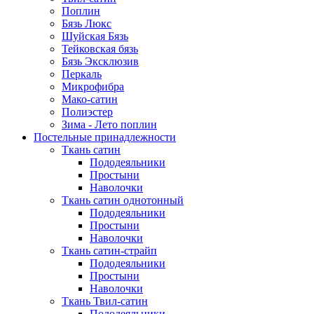
Поплин
Бязь Люкс
Шуйская Бязь
Тейковская бязь
Бязь Эксклюзив
Перкаль
Микрофибра
Мако-сатин
Полиэстер
Зима - Лето поплин
Постельные принадлежности
Ткань сатин
Пододеяльники
Простыни
Наволочки
Ткань сатин однотонный
Пододеяльники
Простыни
Наволочки
Ткань сатин-страйп
Пододеяльники
Простыни
Наволочки
Ткань Твил-сатин
Пододеяльники