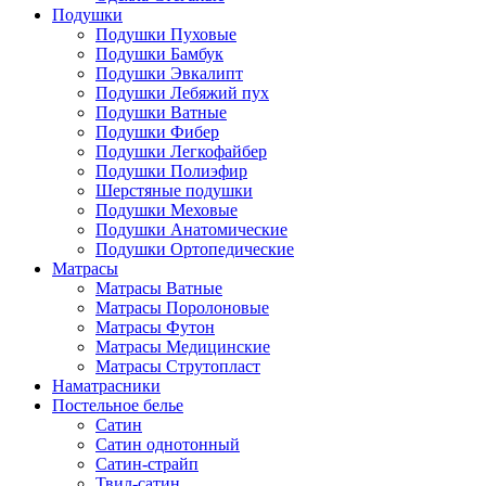
Подушки
Подушки Пуховые
Подушки Бамбук
Подушки Эвкалипт
Подушки Лебяжий пух
Подушки Ватные
Подушки Фибер
Подушки Легкофайбер
Подушки Полиэфир
Шерстяные подушки
Подушки Меховые
Подушки Анатомические
Подушки Ортопедические
Матрасы
Матрасы Ватные
Матрасы Поролоновые
Матрасы Футон
Матрасы Медицинские
Матрасы Струтопласт
Наматрасники
Постельное белье
Сатин
Сатин однотонный
Сатин-страйп
Твил-сатин