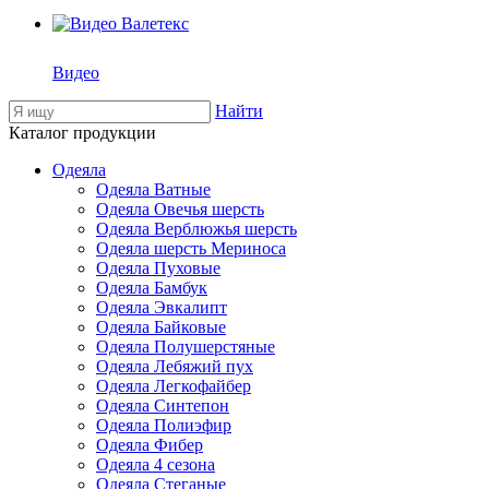
Видео
Найти
Каталог продукции
Одеяла
Одеяла Ватные
Одеяла Овечья шерсть
Одеяла Верблюжья шерсть
Одеяла шерсть Мериноса
Одеяла Пуховые
Одеяла Бамбук
Одеяла Эвкалипт
Одеяла Байковые
Одеяла Полушерстяные
Одеяла Лебяжий пух
Одеяла Легкофайбер
Одеяла Синтепон
Одеяла Полиэфир
Одеяла Фибер
Одеяла 4 сезона
Одеяла Стеганые