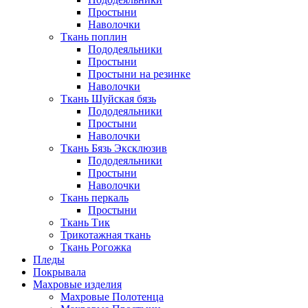
Простыни
Наволочки
Ткань поплин
Пододеяльники
Простыни
Простыни на резинке
Наволочки
Ткань Шуйская бязь
Пододеяльники
Простыни
Наволочки
Ткань Бязь Эксклюзив
Пододеяльники
Простыни
Наволочки
Ткань перкаль
Простыни
Ткань Тик
Трикотажная ткань
Ткань Рогожка
Пледы
Покрывала
Махровые изделия
Махровые Полотенца