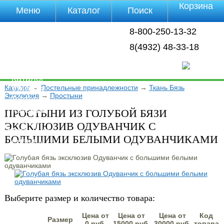
Корзина
Меню
Каталог
Поиск
Уцененные
8-800-250-13-32
товары
О компании
8(4932) 48-33-18
Контакты
Прайс-лист
Каталог
Каталог
→
Постельные принадлежности
→
Ткань Бязь
Оплата
Эксклюзив
→
Простыни
Доставка
Полезная
ПРОСТЫНИ ИЗ ГОЛУБОЙ БЯЗИ
инфа
ЭКСКЛЮЗИВ ОДУВАНЧИК С
Магазины
БОЛЬШИМИ БЕЛЫМИ ОДУВАНЧИКАМИ
Отзывы
Видео
Выберите размер и количество товара:
Цена от
Цена от
Цена от
Код
Размер
0 руб.
15000 руб.
30000 руб.
товара