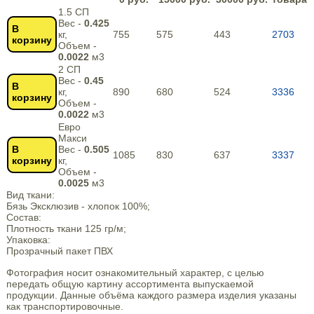
1.5 СП
Вес -
0.425
В
кг,
755
575
443
2703
корзину
Объем -
0.0022
м3
2 СП
Вес -
0.45
В
кг,
890
680
524
3336
корзину
Объем -
0.0022
м3
Евро
Макси
В
Вес -
0.505
1085
830
637
3337
корзину
кг,
Объем -
0.0025
м3
Вид ткани:
Бязь Эксклюзив - хлопок 100%;
Состав:
Плотность ткани 125 гр/м;
Упаковка:
Прозрачный пакет ПВХ
Фотография носит ознакомительный характер, с целью
передать общую картину ассортимента выпускаемой
продукции. Данные объёма каждого размера изделия указаны
как транспортировочные.