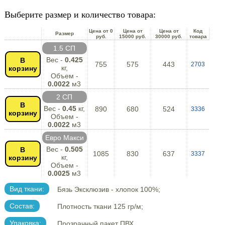
Выберите размер и количество товара:
Цена от 0
Цена от
Цена от
Код
Размер
руб.
15000 руб.
30000 руб.
товара
1.5 СП
Вес -
0.425
В
755
575
443
2703
кг,
корзину
Объем -
0.0022
м3
2 СП
В
Вес -
0.45
кг,
890
680
524
3336
корзину
Объем -
0.0022
м3
Евро Макси
Вес -
0.505
В
1085
830
637
3337
кг,
корзину
Объем -
0.0025
м3
Вид ткани:
Бязь Эксклюзив - хлопок 100%;
Состав:
Плотность ткани 125 гр/м;
Упаковка:
Прозрачный пакет ПВХ