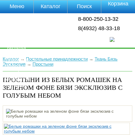
Корзина
Меню
Каталог
Поиск
Уцененные
8-800-250-13-32
товары
О компании
8(4932) 48-33-18
Контакты
Прайс-лист
Каталог
Оплата
Каталог
→
Постельные принадлежности
→
Ткань Бязь
Доставка
Эксклюзив
→
Простыни
Полезная
инфа
ПРОСТЫНИ ИЗ БЕЛЫХ РОМАШЕК НА
Магазины
Отзывы
ЗЕЛЕНОМ ФОНЕ БЯЗИ ЭКСКЛЮЗИВ С
Видео
ГОЛУБЫМ НЕБОМ