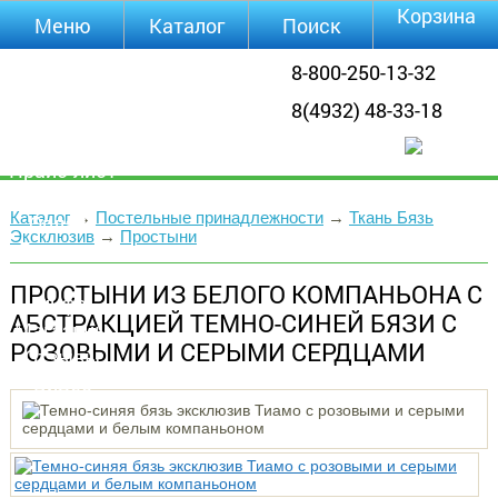
Корзина
Меню
Каталог
Поиск
Уцененные
8-800-250-13-32
товары
8(4932) 48-33-18
О компании
Контакты
Прайс-лист
Каталог
Каталог
→
Постельные принадлежности
→
Ткань Бязь
Оплата
Эксклюзив
→
Простыни
Доставка
Полезная
ПРОСТЫНИ ИЗ БЕЛОГО КОМПАНЬОНА С
инфа
АБСТРАКЦИЕЙ ТЕМНО-СИНЕЙ БЯЗИ С
Магазины
РОЗОВЫМИ И СЕРЫМИ СЕРДЦАМИ
Отзывы
Видео