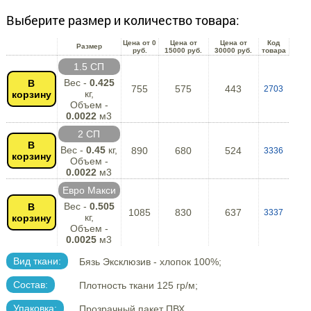
Выберите размер и количество товара:
Цена от 0
Цена от
Цена от
Код
Размер
руб.
15000 руб.
30000 руб.
товара
1.5 СП
Вес -
0.425
В
755
575
443
2703
кг,
корзину
Объем -
0.0022
м3
2 СП
В
Вес -
0.45
кг,
890
680
524
3336
корзину
Объем -
0.0022
м3
Евро Макси
Вес -
0.505
В
1085
830
637
3337
кг,
корзину
Объем -
0.0025
м3
Вид ткани:
Бязь Эксклюзив - хлопок 100%;
Состав:
Плотность ткани 125 гр/м;
Упаковка:
Прозрачный пакет ПВХ