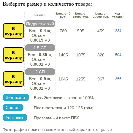
Выберите размер и количество товара:
Цена от 0
Цена от
Цена от
Код
Размер
руб.
15000 руб.
30000 руб.
товара
Подростковый
В
Вес -
0.4
кг,
780
595
459
1234
корзину
Объем -
0.0015
м3
1.5 СП
В
Вес -
0.85
кг,
1405
1075
826
1504
корзину
Объем -
0.0031
м3
2 СП
В
Вес -
0.9
кг,
1645
1255
967
1355
корзину
Объем -
0.0031
м3
Вид ткани:
Бязь Эксклюзив - хлопок 100%;
Состав:
Плотность ткани 120-125 гр/м;
Упаковка:
Прозрачный пакет ПВХ
Фотография носит ознакомительный характер, с целью