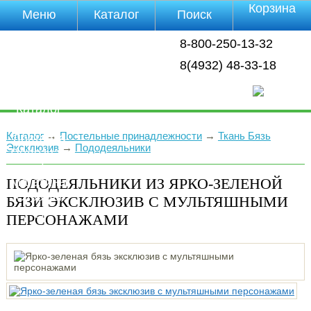
Корзина
Меню
Каталог
Поиск
Уцененные
8-800-250-13-32
товары
О компании
8(4932) 48-33-18
Контакты
Прайс-лист
Каталог
Оплата
Каталог
→
Постельные принадлежности
→
Ткань Бязь
Доставка
Эксклюзив
→
Пододеяльники
Полезная
инфа
ПОДОДЕЯЛЬНИКИ ИЗ ЯРКО-ЗЕЛЕНОЙ
Магазины
Отзывы
БЯЗИ ЭКСКЛЮЗИВ С МУЛЬТЯШНЫМИ
Видео
ПЕРСОНАЖАМИ