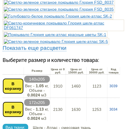
Показать еще расцветки
Выберите размер и количество товара:
Цена от 0
Цена от
Цена от
Код
Размер
руб.
15000 руб.
30000 руб.
товара
140х205
В
Вес -
1.05
кг,
1910
1460
1123
3039
корзину
Объем -
0.0024
м3
172х205
В
Вес -
1.13
кг,
2130
1630
1253
3034
корзину
Объем -
0.0024
м3
Вид ткани:
Шелк - Атлас - смесовая ткань