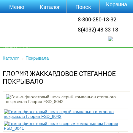
Корзина
Меню
Каталог
Поиск
Уцененные
8-800-250-13-32
товары
8(4932) 48-33-18
О компании
Контакты
Прайс-лист
Каталог
Каталог
→
Покрывала
Оплата
Доставка
ГЛОРИЯ ЖАККАРДОВОЕ СТЕГАННОЕ
Полезная
ПОКРЫВАЛО
инфа
Магазины
Отзывы
Видео