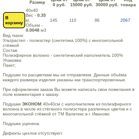
Размер
0 руб.
15000 руб.
30000 руб.
товара
40х40
Вес -
0.35
В
кг,
145
110
86
2067
корзину
Объем -
0.0048
м3
Вид ткани:
Ультрастеп - полиэстер (синтетика 100%) с многоигольной
стёжкой
Состав:
Полиэфирное волокно - синтетический наполнитель 100%
Упаковка:
Пакет;
Подушки по расцветкам мы не отправляем. Данные объёма
каждого размера изделия указаны как транспортировочные.
При оформлении заказа Вы можете написать свои пожелания в
поле комментария к заказу.
Подушки
ЭКОНОМ
40х40см с наполнителем из полиэфирного
волокна в чехле из стёганого полиэстера различных цветов и с
многоигольной стёжкой от ТМ Валетекс в г. Иваново.
Подушка уценена.
Дефекты цехлов отсутствуют.