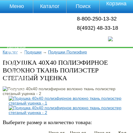
Корзина
Меню
Каталог
Поиск
Уцененные
8-800-250-13-32
товары
О компании
8(4932) 48-33-18
Контакты
Прайс-лист
Каталог
Каталог
→
Подушки
→
Подушки Полиэфир
Оплата
Доставка
ПОДУШКА 40Х40 ПОЛИЭФИРНОЕ
Полезная
ВОЛОКНО ТКАНЬ ПОЛИЭСТЕР
инфа
СТЕГАНЫЙ УЦЕНКА
Магазины
Отзывы
Видео
Выберите размер и количество товара:
Цена от
Цена от
Цена от
Код