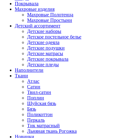
Покрывала
Махровые изделия
Махровые Полотенца
Махровые Простыни
Детский ассортимент
Детские наборы
Детское постельное белье
Детские одеяла
Детские подушки
Детские матрасы
Детские покрывала
Детские пледы
Наполнители
Ткани
Атлас
Сатин
Твил-сатин
Поплин
Шуйская бязь
Бязь
Поликоттон
Перкаль
Тик матрасный
Льняная ткань Рогожка
Новинки