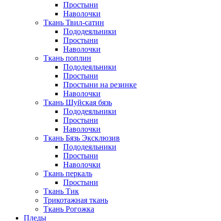
Простыни
Наволочки
Ткань Твил-сатин
Пододеяльники
Простыни
Наволочки
Ткань поплин
Пододеяльники
Простыни
Простыни на резинке
Наволочки
Ткань Шуйская бязь
Пододеяльники
Простыни
Наволочки
Ткань Бязь Эксклюзив
Пододеяльники
Простыни
Наволочки
Ткань перкаль
Простыни
Ткань Тик
Трикотажная ткань
Ткань Рогожка
Пледы