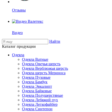
Отзывы
Видео
Найти
Каталог продукции
Одеяла
Одеяла Ватные
Одеяла Овечья шерсть
Одеяла Верблюжья шерсть
Одеяла шерсть Мериноса
Одеяла Пуховые
Одеяла Бамбук
Одеяла Эвкалипт
Одеяла Байковые
Одеяла Полушерстяные
Одеяла Лебяжий пух
Одеяла Легкофайбер
Одеяла Синтепон