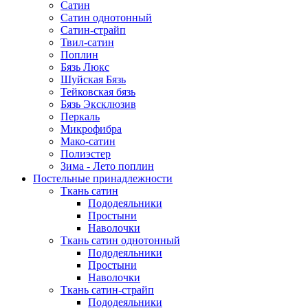
Сатин
Сатин однотонный
Сатин-страйп
Твил-сатин
Поплин
Бязь Люкс
Шуйская Бязь
Тейковская бязь
Бязь Эксклюзив
Перкаль
Микрофибра
Мако-сатин
Полиэстер
Зима - Лето поплин
Постельные принадлежности
Ткань сатин
Пододеяльники
Простыни
Наволочки
Ткань сатин однотонный
Пододеяльники
Простыни
Наволочки
Ткань сатин-страйп
Пододеяльники