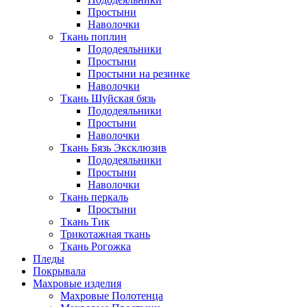
Простыни
Наволочки
Ткань поплин
Пододеяльники
Простыни
Простыни на резинке
Наволочки
Ткань Шуйская бязь
Пододеяльники
Простыни
Наволочки
Ткань Бязь Эксклюзив
Пододеяльники
Простыни
Наволочки
Ткань перкаль
Простыни
Ткань Тик
Трикотажная ткань
Ткань Рогожка
Пледы
Покрывала
Махровые изделия
Махровые Полотенца