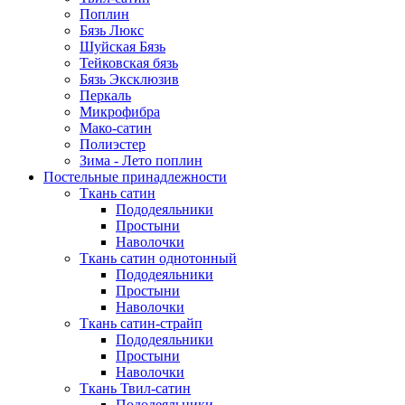
Поплин
Бязь Люкс
Шуйская Бязь
Тейковская бязь
Бязь Эксклюзив
Перкаль
Микрофибра
Мако-сатин
Полиэстер
Зима - Лето поплин
Постельные принадлежности
Ткань сатин
Пододеяльники
Простыни
Наволочки
Ткань сатин однотонный
Пододеяльники
Простыни
Наволочки
Ткань сатин-страйп
Пододеяльники
Простыни
Наволочки
Ткань Твил-сатин
Пододеяльники