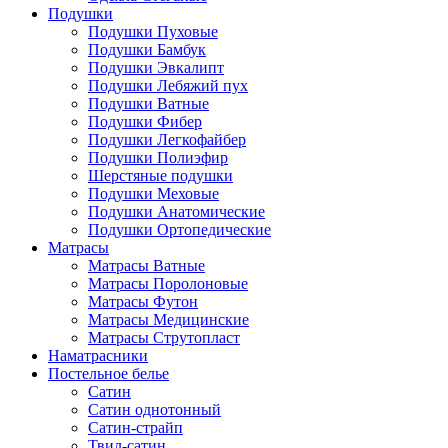
Подушки
Подушки Пуховые
Подушки Бамбук
Подушки Эвкалипт
Подушки Лебяжий пух
Подушки Ватные
Подушки Фибер
Подушки Легкофайбер
Подушки Полиэфир
Шерстяные подушки
Подушки Меховые
Подушки Анатомические
Подушки Ортопедические
Матрасы
Матрасы Ватные
Матрасы Поролоновые
Матрасы Футон
Матрасы Медицинские
Матрасы Струтопласт
Наматрасники
Постельное белье
Сатин
Сатин однотонный
Сатин-страйп
Твил-сатин