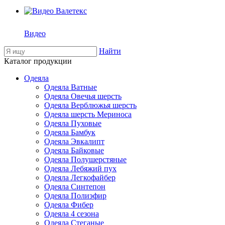
Видео
Найти
Каталог продукции
Одеяла
Одеяла Ватные
Одеяла Овечья шерсть
Одеяла Верблюжья шерсть
Одеяла шерсть Мериноса
Одеяла Пуховые
Одеяла Бамбук
Одеяла Эвкалипт
Одеяла Байковые
Одеяла Полушерстяные
Одеяла Лебяжий пух
Одеяла Легкофайбер
Одеяла Синтепон
Одеяла Полиэфир
Одеяла Фибер
Одеяла 4 сезона
Одеяла Стеганые