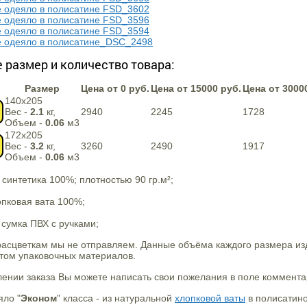
 размер и количество товара:
Размер
Цена от 0 руб.
Цена от 15000 руб.
Цена от 3000
140х205
Вес -
2.1
кг,
2940
2245
1728
Объем -
0.06
м3
172х205
Вес -
3.2
кг,
3260
2490
1917
Объем -
0.06
м3
 синтетика 100%; плотностью 90 гр.м²;
пковая вата 100%;
сумка ПВХ с ручками;
асцветкам мы не отправляем. Данные объёма каждого размера изд
ётом упаковочных материалов.
нии заказа Вы можете написать свои пожелания в поле комментар
яло "
Эконом
" класса - из натуральной
хлопковой ваты
в полисатино