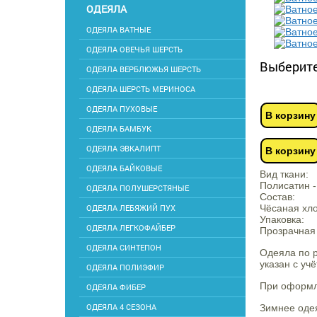
ОДЕЯЛА
ОДЕЯЛА ВАТНЫЕ
ОДЕЯЛА ОВЕЧЬЯ ШЕРСТЬ
Выберите
ОДЕЯЛА ВЕРБЛЮЖЬЯ ШЕРСТЬ
ОДЕЯЛА ШЕРСТЬ МЕРИНОСА
ОДЕЯЛА ПУХОВЫЕ
В корзину
ОДЕЯЛА БАМБУК
ОДЕЯЛА ЭВКАЛИПТ
В корзину
ОДЕЯЛА БАЙКОВЫЕ
Вид ткани:
Полисатин -
ОДЕЯЛА ПОЛУШЕРСТЯНЫЕ
Состав:
ОДЕЯЛА ЛЕБЯЖИЙ ПУХ
Чёсаная хло
Упаковка:
ОДЕЯЛА ЛЕГКОФАЙБЕР
Прозрачная 
ОДЕЯЛА СИНТЕПОН
Одеяла по р
указан с уч
ОДЕЯЛА ПОЛИЭФИР
При оформле
ОДЕЯЛА ФИБЕР
ОДЕЯЛА 4 СЕЗОНА
Зимнее оде