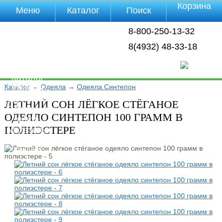
Корзина
Меню
Каталог
Поиск
Уцененные
8-800-250-13-32
товары
О компании
8(4932) 48-33-18
Контакты
Прайс-лист
Каталог
Каталог
→
Одеяла
→
Одеяла Синтепон
Оплата
Доставка
ЛЕТНИЙ СОН ЛЁГКОЕ СТЁГАНОЕ
Полезная
ОДЕЯЛО СИНТЕПОН 100 ГРАММ В
инфа
ПОЛИЭСТЕРЕ
Магазины
Отзывы
Видео