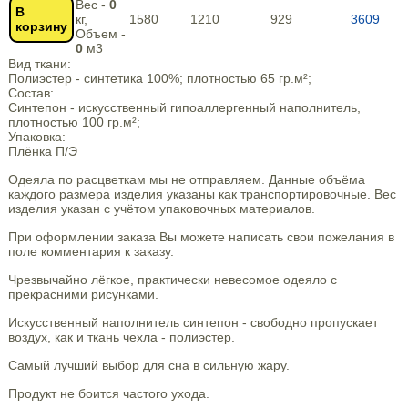
Вес -
0
В
кг,
1580
1210
929
3609
корзину
Объем -
0
м3
Вид ткани:
Полиэстер - синтетика 100%; плотностью 65 гр.м²;
Состав:
Синтепон - искусственный гипоаллергенный наполнитель,
плотностью 100 гр.м²;
Упаковка:
Плёнка П/Э
Одеяла по расцветкам мы не отправляем. Данные объёма
каждого размера изделия указаны как транспортировочные. Вес
изделия указан с учётом упаковочных материалов.
При оформлении заказа Вы можете написать свои пожелания в
поле комментария к заказу.
Чрезвычайно лёгкое, практически невесомое одеяло с
прекрасними рисунками.
Искусственный наполнитель синтепон - свободно пропускает
воздух, как и ткань чехла - полиэстер.
Самый лучший выбор для сна в сильную жару.
Продукт не боится частого ухода.