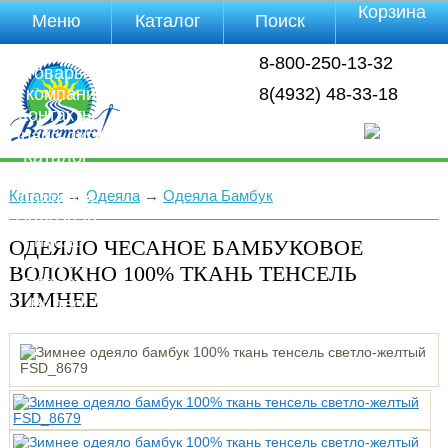
Корзина
Меню
Каталог
Поиск
Уцененные
8-800-250-13-32
товары
О компании
8(4932) 48-33-18
Контакты
Прайс-лист
Каталог
Оплата
Каталог
→
Одеяла
→
Одеяла Бамбук
Доставка
Полезная
инфа
ОДЕЯЛО ЧЕСАНОЕ БАМБУКОВОЕ
Магазины
ВОЛОКНО 100% ТКАНЬ ТЕНСЕЛЬ
Отзывы
ЗИМНЕЕ
Видео