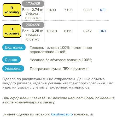
172х205
В
Вес -
2.74
кг,
9400
7190
5530
619
корзину
Объем -
0.066
м3
200х220
В
Вес -
3.25
кг,
10610
8115
6242
1071
корзину
Объем -
0.07
м3
Вид ткани:
Тенсель - хлопок 100%; полотняное
переплетение нитей;
Состав:
Чёсаное бамбуковое волокно 100%;
Упаковка:
Прозрачная сумка ПВХ с ручками;
Одеяла по расцветкам мы не отправляем. Данные объёма
каждого размера изделия указаны как транспортировочные. Вес
изделия указан с учётом упаковочных материалов.
При оформлении заказа Вы можете написать свои пожелания
в поле комментария к заказу.
Зимнее одеяло из чёсаного
бамбукового
волокна, из