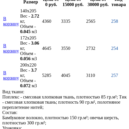
Размер
0 руб.
15000 руб.
30000 руб.
товара
140х205
Вес -
2.72
В
кг,
4360
3335
2565
258
корзину
Объем -
0.045
м3
172х205
Вес -
3.06
В
кг,
4645
3550
2732
254
корзину
Объем -
0.056
м3
200х220
Вес -
3.7
В
кг,
5285
4045
3110
257
корзину
Объем -
0.072
м3
Вид ткани:
Поплекс - смесовая хлопковая ткань, плотностью 85 гр.м²; Тик
- смесовая хлопковая ткань; плотность 90 гр.м², полотняное
переплетение нитей;
Состав:
Бамбуковое волокно, плотностью 150 гр.м²; овечья шерсть,
плотностью 300 гр.м²;
Упаковка: