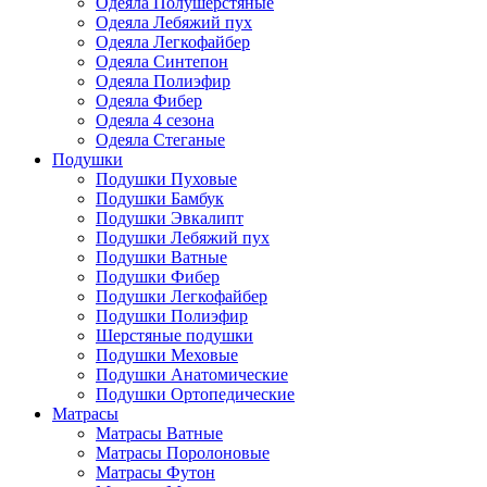
Одеяла Полушерстяные
Одеяла Лебяжий пух
Одеяла Легкофайбер
Одеяла Синтепон
Одеяла Полиэфир
Одеяла Фибер
Одеяла 4 сезона
Одеяла Стеганые
Подушки
Подушки Пуховые
Подушки Бамбук
Подушки Эвкалипт
Подушки Лебяжий пух
Подушки Ватные
Подушки Фибер
Подушки Легкофайбер
Подушки Полиэфир
Шерстяные подушки
Подушки Меховые
Подушки Анатомические
Подушки Ортопедические
Матрасы
Матрасы Ватные
Матрасы Поролоновые
Матрасы Футон