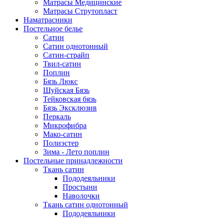
Матрасы Медицинские
Матрасы Струтопласт
Наматрасники
Постельное белье
Сатин
Сатин однотонный
Сатин-страйп
Твил-сатин
Поплин
Бязь Люкс
Шуйская Бязь
Тейковская бязь
Бязь Эксклюзив
Перкаль
Микрофибра
Мако-сатин
Полиэстер
Зима - Лето поплин
Постельные принадлежности
Ткань сатин
Пододеяльники
Простыни
Наволочки
Ткань сатин однотонный
Пододеяльники