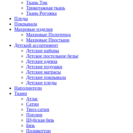
Ткань Тик
Трикотажная ткань
Ткань Рогожка
Пледы
Покрывала
Махровые изделия
Махровые Полотенца
Махровые Простыни
Детский ассортимент
Детские наборы
Детское постельное белье
Детские одеяла
Детские подушки
Детские матрасы
Детские покрывала
Детские пледы
Наполнители
Ткани
Атлас
Сатин
Твил-сатин
Поплин
Шуйская бязь
Бязь
Поликоттон