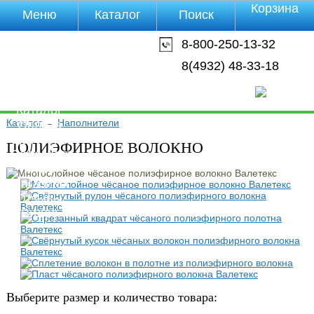
Корзина
Меню
Каталог
Поиск
Уцененные
8-800-250-13-32
товары
О компании
8(4932) 48-33-18
Контакты
Прайс-лист
Каталог
Каталог
→
Наполнители
Оплата
Доставка
ПОЛИЭФИРНОЕ ВОЛОКНО
Полезная
инфа
Магазины
Отзывы
Видео
Выберите размер и количество товара: