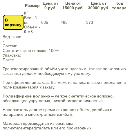
Цена от
Цена от
Цена от
Код
Размер
0 руб.
15000 руб.
30000 руб.
товара
КГ
Вес -
1
В
кг,
635
485
373
корзину
Объем -
0
м3
Вид ткани:
-
Состав:
Синтетическое волокно 100%
Упаковка:
Пакет
Транспортировочный объём указа нулевым, так как по желанию
заказчика делаем необходимую ему упаковку.
При оформлении заказа Вы можете написать свои пожелания в
поле комментария к заказу.
Полиэфирное волокно
– лёгкое синтетическое волокно,
обладающее упругостью, низкой гигроскопичностью.
Наполнитель долгое время сохраняет объём, устойчив к
истиранию и многократным изгибам.
Материал производится из расплава
полиэтилентерефталата или его производных.