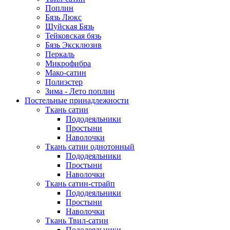
Поплин
Бязь Люкс
Шуйская Бязь
Тейковская бязь
Бязь Эксклюзив
Перкаль
Микрофибра
Мако-сатин
Полиэстер
Зима - Лето поплин
Постельные принадлежности
Ткань сатин
Пододеяльники
Простыни
Наволочки
Ткань сатин однотонный
Пододеяльники
Простыни
Наволочки
Ткань сатин-страйп
Пододеяльники
Простыни
Наволочки
Ткань Твил-сатин
Пододеяльники