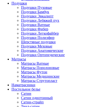
Подушки
Подушки Пуховые
Подушки Бамбук
Подушки Эвкалипт
Подушки Лебяжий пух
Подушки Ватные
Подушки Фибер
Подушки Легкофайбер
Подушки Полиэфир
Шерстяные подушки
Подушки Меховые
Подушки Анатомические
Подушки Ортопедические
Матрасы
Матрасы Ватные
Матрасы Поролоновые
Матрасы Футон
Матрасы Медицинские
Матрасы Струтопласт
Наматрасники
Постельное белье
Сатин
Сатин однотонный
Сатин-страйп
Твил-сатин