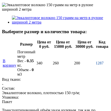
Выберите размер и количество товара:
Цена от
Цена от
Цена от
Код
Размер
0 руб.
15000 руб.
30000 руб.
товара
Погонный
метр
В
Вес -
0.35
340
260
200
1287
корзину
кг,
Объем -
0
м3
Вид ткани:
-
Состав:
Эвкалиптовое волокно, плотностью 150 гр/м;
Упаковка:
Пакет
Транспортировочный объём указа нулевым, так как по