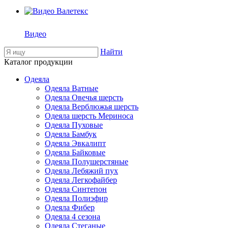
Видео
Найти
Каталог продукции
Одеяла
Одеяла Ватные
Одеяла Овечья шерсть
Одеяла Верблюжья шерсть
Одеяла шерсть Мериноса
Одеяла Пуховые
Одеяла Бамбук
Одеяла Эвкалипт
Одеяла Байковые
Одеяла Полушерстяные
Одеяла Лебяжий пух
Одеяла Легкофайбер
Одеяла Синтепон
Одеяла Полиэфир
Одеяла Фибер
Одеяла 4 сезона
Одеяла Стеганые