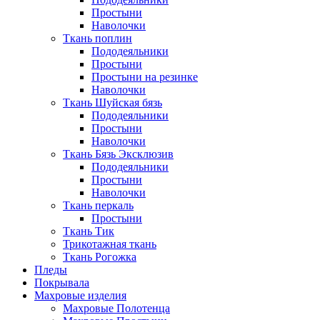
Простыни
Наволочки
Ткань поплин
Пододеяльники
Простыни
Простыни на резинке
Наволочки
Ткань Шуйская бязь
Пододеяльники
Простыни
Наволочки
Ткань Бязь Эксклюзив
Пододеяльники
Простыни
Наволочки
Ткань перкаль
Простыни
Ткань Тик
Трикотажная ткань
Ткань Рогожка
Пледы
Покрывала
Махровые изделия
Махровые Полотенца