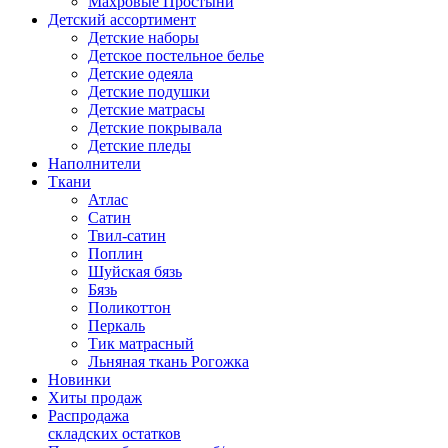
Махровые Простыни
Детский ассортимент
Детские наборы
Детское постельное белье
Детские одеяла
Детские подушки
Детские матрасы
Детские покрывала
Детские пледы
Наполнители
Ткани
Атлас
Сатин
Твил-сатин
Поплин
Шуйская бязь
Бязь
Поликоттон
Перкаль
Тик матрасный
Льняная ткань Рогожка
Новинки
Хиты продаж
Распродажа
складских остатков