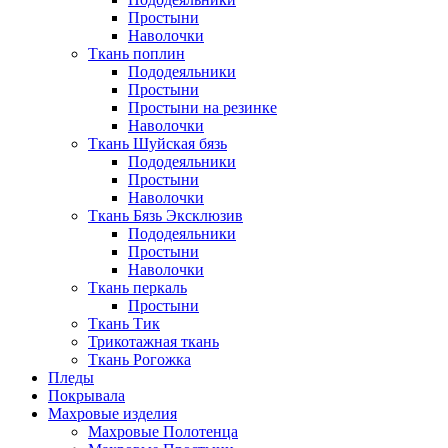
Простыни
Наволочки
Ткань поплин
Пододеяльники
Простыни
Простыни на резинке
Наволочки
Ткань Шуйская бязь
Пододеяльники
Простыни
Наволочки
Ткань Бязь Эксклюзив
Пододеяльники
Простыни
Наволочки
Ткань перкаль
Простыни
Ткань Тик
Трикотажная ткань
Ткань Рогожка
Пледы
Покрывала
Махровые изделия
Махровые Полотенца