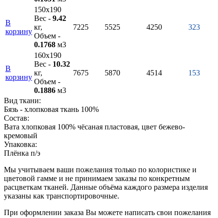
150х190
Вес -
9.42
В
кг,
7225
5525
4250
323
корзину
Объем -
0.1768
м3
160х190
Вес -
10.32
В
кг,
7675
5870
4514
153
корзину
Объем -
0.1886
м3
Вид ткани:
Бязь - хлопковая ткань 100%
Состав:
Вата хлопковая 100% чёсаная пластовая, цвет бежево-
кремовый
Упаковка:
Плёнка п/э
Мы учитываем ваши пожелания только по колористике и
цветовой гамме и не принимаем заказы по конкретным
расцветкам тканей. Данные объёма каждого размера изделия
указаны как транспортировочные.
При оформлении заказа Вы можете написать свои пожелания