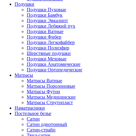
Подушки
Подушки Пуховые
Подушки Бамбук
Подушки Эвкалипт
Подушки Лебяжий пух
Подушки Ватные
Подушки Фибер
Подушки Легкофайбер
Подушки Полиэфир
Шерстяные подушки
Подушки Меховые
Подушки Анатомические
Подушки Ортопедические
Матрасы
Матрасы Ватные
Матрасы Поролоновые
Матрасы Футон
Матрасы Медицинские
Матрасы Струтопласт
Наматрасники
Постельное белье
Сатин
Сатин однотонный
Сатин-страйп
Твил-сатин