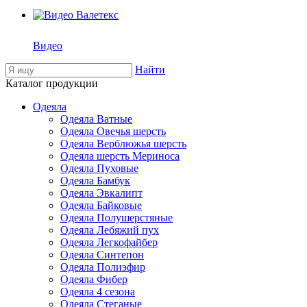
Видео
Найти
Каталог продукции
Одеяла
Одеяла Ватные
Одеяла Овечья шерсть
Одеяла Верблюжья шерсть
Одеяла шерсть Мериноса
Одеяла Пуховые
Одеяла Бамбук
Одеяла Эвкалипт
Одеяла Байковые
Одеяла Полушерстяные
Одеяла Лебяжий пух
Одеяла Легкофайбер
Одеяла Синтепон
Одеяла Полиэфир
Одеяла Фибер
Одеяла 4 сезона
Одеяла Стеганые