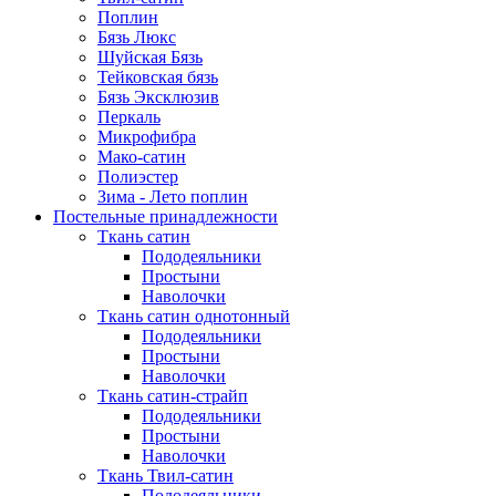
Поплин
Бязь Люкс
Шуйская Бязь
Тейковская бязь
Бязь Эксклюзив
Перкаль
Микрофибра
Мако-сатин
Полиэстер
Зима - Лето поплин
Постельные принадлежности
Ткань сатин
Пододеяльники
Простыни
Наволочки
Ткань сатин однотонный
Пододеяльники
Простыни
Наволочки
Ткань сатин-страйп
Пододеяльники
Простыни
Наволочки
Ткань Твил-сатин
Пододеяльники