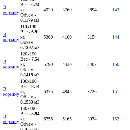
Вес -
6.74
В
кг,
4920
3760
2894
143
корзину
Объем -
0.1179
м3
110х190
Вес -
6.9
В
кг,
5360
4100
3154
144
корзину
Объем -
0.1297
м3
120х190
Вес -
7.54
В
кг,
5790
4430
3407
150
корзину
Объем -
0.1415
м3
130х190
Вес -
8.14
В
кг,
6335
4845
3726
151
корзину
Объем -
0.1533
м3
140х190
Вес -
8.94
В
кг,
6755
5165
3974
152
корзину
Объем -
0.1651
м3