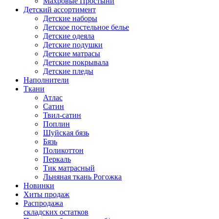
Махровые Простыни
Детский ассортимент
Детские наборы
Детское постельное белье
Детские одеяла
Детские подушки
Детские матрасы
Детские покрывала
Детские пледы
Наполнители
Ткани
Атлас
Сатин
Твил-сатин
Поплин
Шуйская бязь
Бязь
Поликоттон
Перкаль
Тик матрасный
Льняная ткань Рогожка
Новинки
Хиты продаж
Распродажа
складских остатков