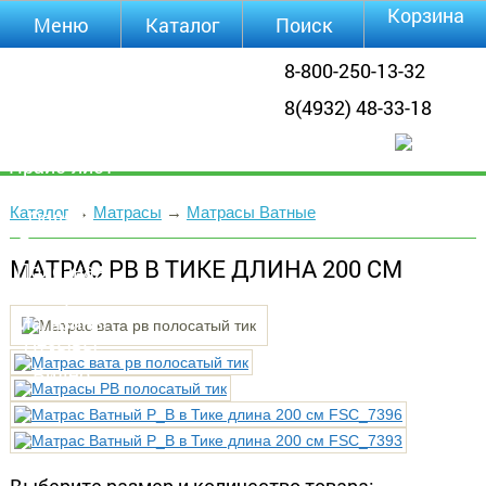
Корзина
Меню
Каталог
Поиск
Уцененные
8-800-250-13-32
товары
8(4932) 48-33-18
О компании
Контакты
Прайс-лист
Каталог
Каталог
→
Матрасы
→
Матрасы Ватные
Оплата
Доставка
МАТРАС РВ В ТИКЕ ДЛИНА 200 СМ
Полезная
инфа
Магазины
Отзывы
Видео