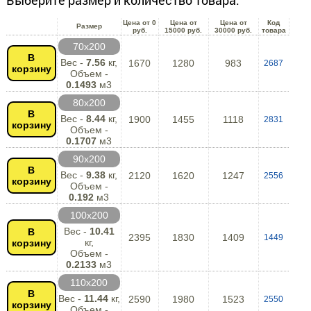
Выберите размер и количество товара:
Цена от 0
Цена от
Цена от
Код
Размер
руб.
15000 руб.
30000 руб.
товара
70х200
В
Вес -
7.56
кг,
1670
1280
983
2687
корзину
Объем -
0.1493
м3
80х200
В
Вес -
8.44
кг,
1900
1455
1118
2831
корзину
Объем -
0.1707
м3
90х200
В
Вес -
9.38
кг,
2120
1620
1247
2556
корзину
Объем -
0.192
м3
100х200
Вес -
10.41
В
2395
1830
1409
1449
кг,
корзину
Объем -
0.2133
м3
110х200
В
Вес -
11.44
кг,
2590
1980
1523
2550
корзину
Объем -