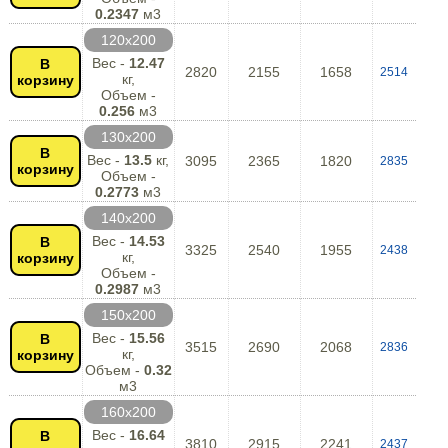
0.2347
м3
120х200
Вес -
12.47
В
2820
2155
1658
2514
кг,
корзину
Объем -
0.256
м3
130х200
В
Вес -
13.5
кг,
3095
2365
1820
2835
корзину
Объем -
0.2773
м3
140х200
Вес -
14.53
В
3325
2540
1955
2438
кг,
корзину
Объем -
0.2987
м3
150х200
Вес -
15.56
В
3515
2690
2068
2836
кг,
корзину
Объем -
0.32
м3
160х200
Вес -
16.64
В
3810
2915
2241
2437